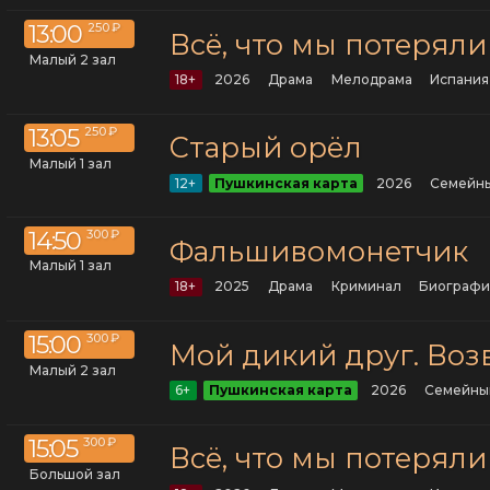
13:00
250 ₽
Всё, что мы потеряли
Малый 2 зал
18+
2026
драма
мелодрама
Испания
13:05
250 ₽
Старый орёл
Малый 1 зал
12+
Пушкинская карта
2026
семейн
14:50
300 ₽
Фальшивомонетчик
Малый 1 зал
18+
2025
драма
криминал
биограф
15:00
300 ₽
Мой дикий друг. Во
Малый 2 зал
6+
Пушкинская карта
2026
семейны
15:05
300 ₽
Всё, что мы потеряли
Большой зал