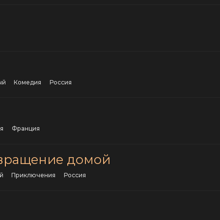
ый
комедия
Россия
ия
Франция
звращение домой
й
приключения
Россия