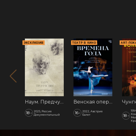
ЭКСКЛЮЗИВ
ТЕАТР В КИНО
ART-ПОК
Наум. Предчувствия
Венская опера: Времена года
199
2025, Россия
2022, Австрия
18
16
+
+
Ком
Документальный
Балет
18
+
Мел
Кр