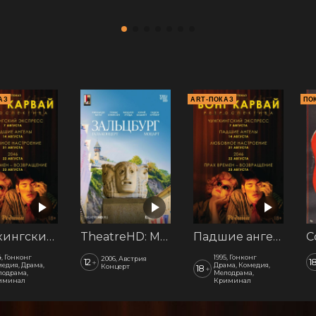
АЗ
ART-ПОКАЗ
ПО
Чунгкингский экспресс. АртПоказ
TheatreHD: Моцарт. Гала-концерт из Зальцбурга
Падшие ангелы. АртПоказ
4, Гонконг
1995, Гонконг
2006, Австрия
12
1
+
едия, Драма,
Драма, Комедия,
Концерт
18
+
одрама,
Мелодрама,
иминал
Криминал