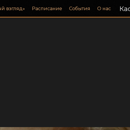
Кас
ый взгляд»
Расписание
События
О нас