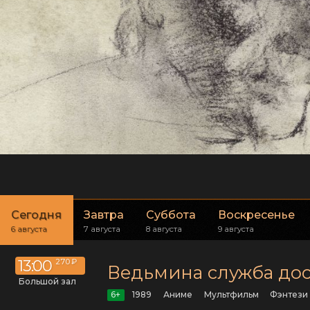
Сегодня
Завтра
Суббота
Воскресенье
6 августа
7 августа
8 августа
9 августа
13:00
270 ₽
Ведьмина служба до
Большой зал
6+
1989
аниме
мультфильм
фэнтези