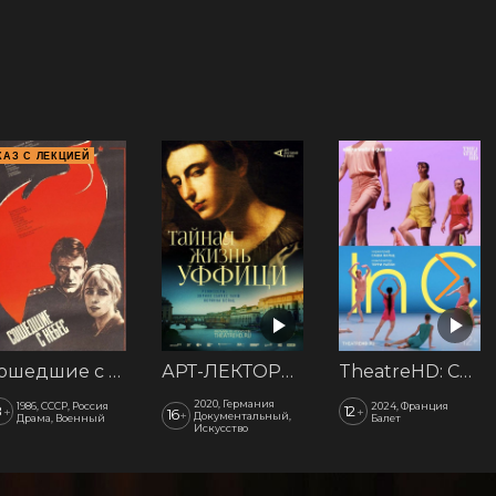
КАЗ С ЛЕКЦИЕЙ
Сошедшие с небес
АРТ-ЛЕКТОРИЙ: Тайная жизнь Уффици
TheatreHD: Саша Вальц. In C
2020, Германия
1986, СССР, Россия
2024, Франция
8
12
+
+
16
+
Документальный,
Драма, Военный
Балет
Искусство