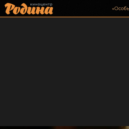
«‎Особ