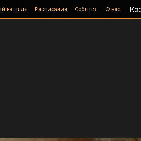
Кас
ый взгляд»
Расписание
События
О нас