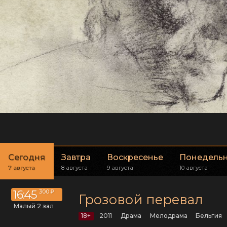
Сегодня
Завтра
Воскресенье
Понедель
7 августа
8 августа
9 августа
10 августа
16:45
300 ₽
Грозовой перевал
Малый 2 зал
18+
2011
драма
мелодрама
Бельгия