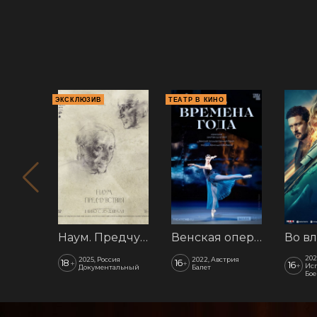
ЭКСКЛЮЗИВ
ТЕАТР В КИНО
Наум. Предчувствия
Венская опера: Времена года
202
2025, Россия
2022, Австрия
18
16
+
+
16
+
Ис
Документальный
Балет
Бое