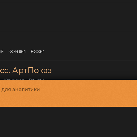
ый
комедия
Россия
сс. АртПоказ
криминал
Гонконг
и для аналитики
Великобритания
Италия
Чили
США
ии