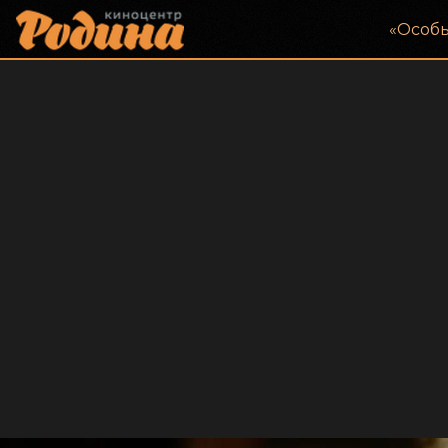
«‎Особ