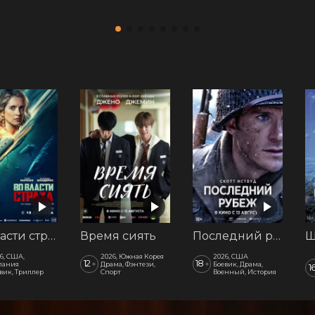
Во власти страха
Время сиять
Последний рубеж
Ш
6, США,
2026, Южная Корея
2026, США
12
18
+
+
пания
Драма, Фэнтези,
Боевик, Драма,
1
вик, Триллер
Спорт
Военный, История