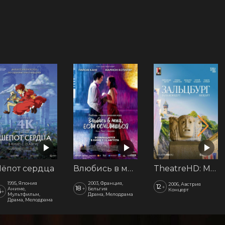
ёпот сердца
Влюбись в меня, если осмелишься
TheatreHD: Моцарт. Гала-концерт из Зальцбурга
1995, Япония
2003, Франция,
2006, Австрия
12
+
18
+
Аниме,
Бельгия
Концерт
6
+
Мультфильм,
Драма, Мелодрама
Драма, Мелодрама