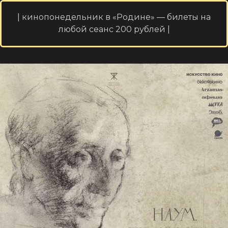
| кинопонедельник в «Родине» — билеты на
любой сеанс 200 рублей |