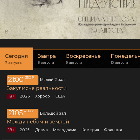
Сегодня
Завтра
Воскресенье
Понедель
7 августа
8 августа
9 августа
10 августа
21:00
350 ₽
Малый 2 зал
Закулисье реальности
18+
2026
хоррор
США
21:05
400 ₽
Большой зал
Между небом и землёй
18+
2025
драма
мелодрама
комедия
Франция