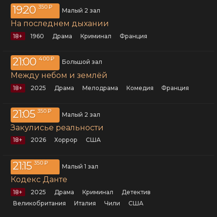
19:20
350 ₽
Малый 2 зал
На последнем дыхании
18+
1960
драма
криминал
Франция
21:00
400 ₽
Большой зал
Между небом и землёй
18+
2025
драма
мелодрама
комедия
Франция
21:05
350 ₽
Малый 2 зал
Закулисье реальности
18+
2026
хоррор
США
21:15
350 ₽
Малый 1 зал
Кодекс Данте
18+
2025
драма
криминал
детектив
Великобритания
Италия
Чили
США