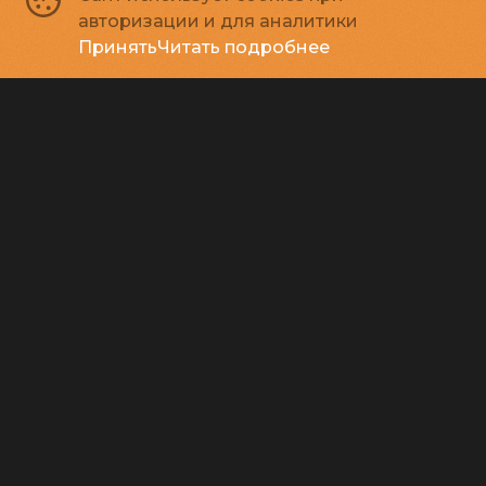
тифлокомментирования
авторизации и для аналитики
Обратная связь
Принять
Читать подробнее
Контакты
Правила и соглашения
Подписывайся
Способы оплаты
Контакты
Касса
+7 812 314-28-27
E-mail
press@rodinakino.ru
Санкт-Петербургское Государственное бюджетное учреждение