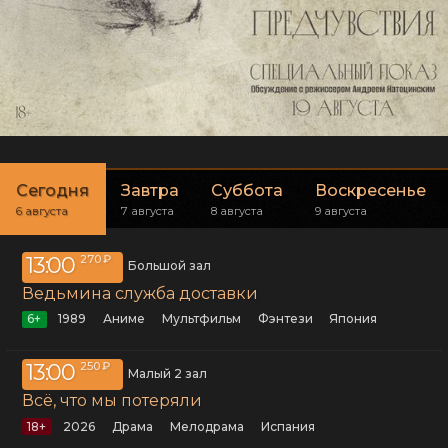
Сегодня
Завтра
Суббота
Воскресенье
6 августа
7 августа
8 августа
9 августа
13:00
270 ₽
Большой зал
Ведьмина служба доставки
6+
1989
аниме
мультфильм
фэнтези
Япония
13:00
250 ₽
Малый 2 зал
Всё, что мы потеряли
18+
2026
драма
мелодрама
Испания