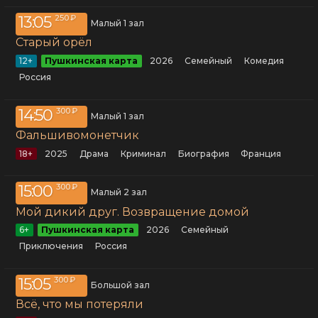
13:05
250 ₽
Малый 1 зал
Старый орёл
12+
Пушкинская карта
2026
семейный
комедия
Россия
14:50
300 ₽
Малый 1 зал
Фальшивомонетчик
18+
2025
драма
криминал
биография
Франция
15:00
300 ₽
Малый 2 зал
Мой дикий друг. Возвращение домой
6+
Пушкинская карта
2026
семейный
приключения
Россия
15:05
300 ₽
Большой зал
Всё, что мы потеряли