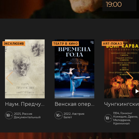
19:00
ЭКСКЛЮЗИВ
ТЕАТР В КИНО
ART-ПОКАЗ
Наум. Предчувствия
Венская опера: Времена года
1994, Гонконг
2025, Россия
2022, Австрия
18
16
+
+
Комедия, Драма,
Документальный
Балет
18
+
Мелодрама,
Криминал