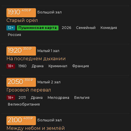
19:10
400 ₽
Большой зал
Старый орёл
12+
Пушкинская карта
2026
семейный
комедия
Россия
19:20
350 ₽
Малый 1 зал
На последнем дыхании
18+
1960
драма
криминал
Франция
20:50
350 ₽
Малый 2 зал
Грозовой перевал
18+
2011
драма
мелодрама
Бельгия
Великобритания
21:00
400 ₽
Большой зал
Между небом и землёй