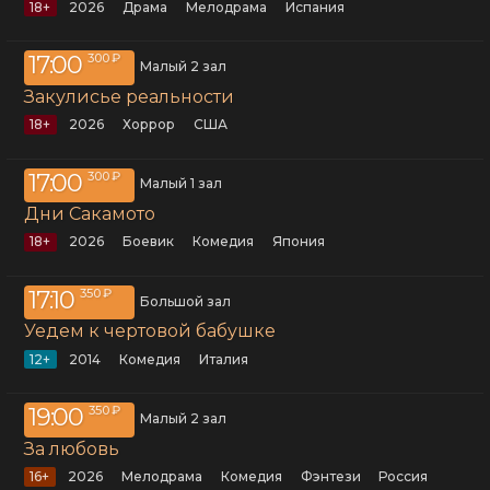
18+
2026
драма
мелодрама
Испания
17:00
300 ₽
Малый 2 зал
Закулисье реальности
18+
2026
хоррор
США
17:00
300 ₽
Малый 1 зал
Дни Сакамото
18+
2026
боевик
комедия
Япония
17:10
350 ₽
Большой зал
Уедем к чертовой бабушке
12+
2014
комедия
Италия
19:00
350 ₽
Малый 2 зал
За любовь
16+
2026
мелодрама
комедия
фэнтези
Россия