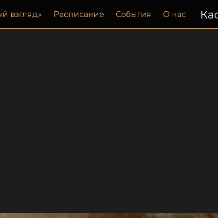
Кас
ый взгляд»
Расписание
События
О нас