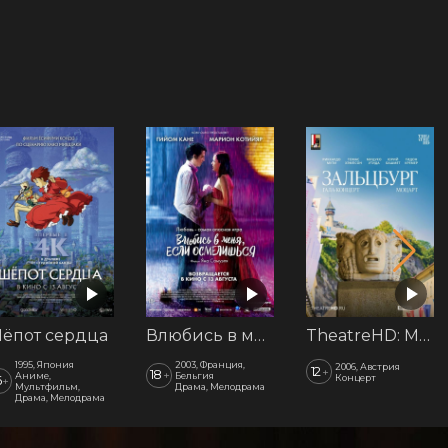
ёпот сердца
Влюбись в меня, если осмелишься
TheatreHD: Моцарт. Гала-концерт из Зальцбурга
1995, Япония
2003, Франция,
2006, Австрия
12
+
18
+
Аниме,
Бельгия
Концерт
6
+
Мультфильм,
Драма, Мелодрама
Драма, Мелодрама