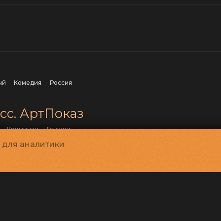
ый
комедия
Россия
сс. АртПоказ
криминал
Гонконг
и для аналитики
Великобритания
Италия
Чили
США
ии