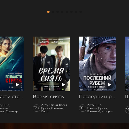
Во власти страха
Время сиять
Последний рубеж
Ш
6, США,
2026, Южная Корея
2026, США
12
18
+
+
пания
Драма, Фэнтези,
Боевик, Драма,
1
вик, Триллер
Спорт
Военный, История