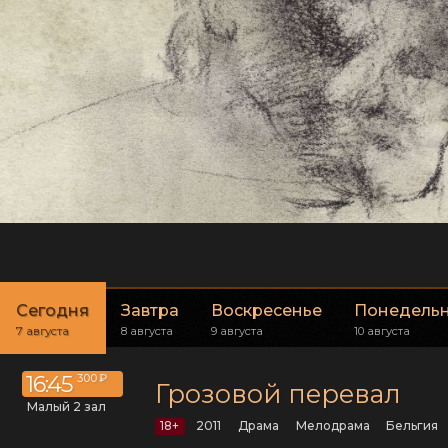
Сегодня
Завтра
Воскресенье
Понедель
7 августа
8 августа
9 августа
10 августа
16:45
300 ₽
Грозовой перевал
Малый 2 зал
18+
2011
драма
мелодрама
Бельгия