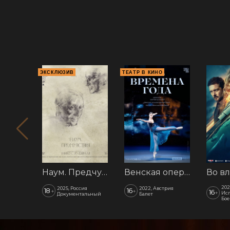
ЭКСКЛЮЗИВ
ТЕАТР В КИНО
Наум. Предчувствия
Венская опера: Времена года
202
2025, Россия
2022, Австрия
18
16
+
+
16
+
Ис
Документальный
Балет
Бое