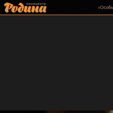
«‎Особ