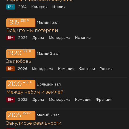
12+
2014
комедия
Италия
19:15
350 ₽
Малый 1 зал
Всё, что мы потеряли
18+
2026
драма
мелодрама
Испания
19:20
350 ₽
Малый 2 зал
За любовь
16+
2026
мелодрама
комедия
фэнтези
Россия
21:00
400 ₽
Большой зал
Между небом и землёй
18+
2025
драма
мелодрама
комедия
Франция
21:05
350 ₽
Малый 2 зал
Закулисье реальности