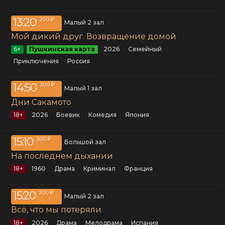
13:20
250 ₽
Малый 2 зал
Мой дикий друг. Возвращение домой
6+
Пушкинская карта
2026
семейный
приключения
Россия
14:50
300 ₽
Малый 1 зал
Дни Сакамото
18+
2026
боевик
комедия
Япония
15:10
300 ₽
Большой зал
На последнем дыхании
18+
1960
драма
криминал
Франция
15:20
300 ₽
Малый 2 зал
Всё, что мы потеряли
18+
2026
драма
мелодрама
Испания