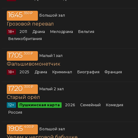
16:45
350 ₽
Большой зал
Грозовой перевал
18+
2011
драма
мелодрама
Бельгия
Великобритания
17:05
300 ₽
Малый 1 зал
Фальшивомонетчик
18+
2025
драма
криминал
биография
Франция
17:20
300 ₽
Малый 2 зал
Старый орёл
12+
Пушкинская карта
2026
семейный
комедия
Россия
19:05
400 ₽
Большой зал
Уедем к чертовой бабушке