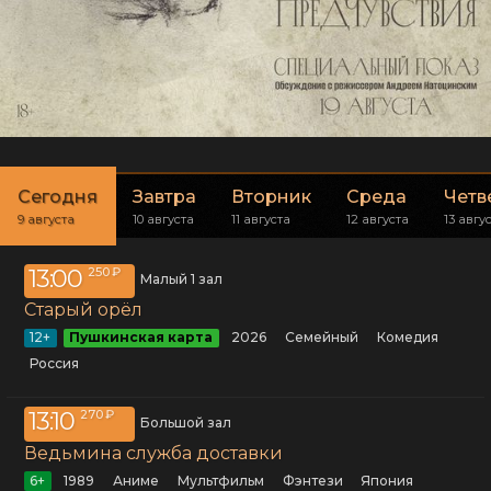
Сегодня
Завтра
Вторник
Среда
Четв
9 августа
10 августа
11 августа
12 августа
13 авгу
13:00
250 ₽
Малый 1 зал
Старый орёл
12+
Пушкинская карта
2026
семейный
комедия
Россия
13:10
270 ₽
Большой зал
Ведьмина служба доставки
6+
1989
аниме
мультфильм
фэнтези
Япония