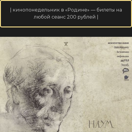
| кинопонедельник в «Родине» — билеты на
любой сеанс 200 рублей |