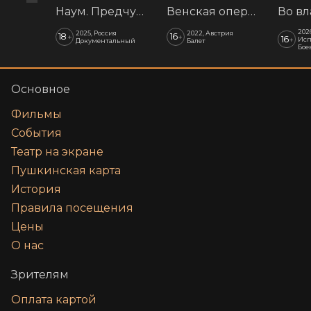
Наум. Предчувствия
Венская опера: Времена года
202
2025, Россия
2022, Австрия
18
16
+
+
16
+
Исп
Документальный
Балет
Бое
Основное
Фильмы
События
Театр на экране
Пушкинская карта
История
Правила посещения
Цены
О нас
Зрителям
Оплата картой