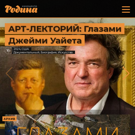
АРТ-ЛЕКТОРИЙ: Глазами
Джейми Уайета
2024, США
16
+
Документальный, Биография, Искусство
АРХИВ