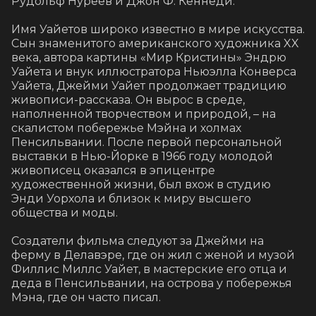
Рудольф Нуреев и Джон Ф. Кеннеди.

Имя Уайетов широко известно в мире искусства. 
Сын знаменитого американского художника XX 
века, автора картины «Мир Кристины» Эндрю 
Уайета и внук иллюстратора Ньюэлла Конверса 
Уайета, Джейми Уайет продолжает традицию 
живописи-рассказа. Он вырос в среде, 
наполненной творчеством и природой, – на 
скалистом побережье Мэйна и холмах 
Пенсильвании. После первой персональной 
выставки в Нью-Йорке в 1966 году молодой 
живописец оказался в эпицентре 
художественной жизни, был вхож в студию 
Энди Уорхола и близок к миру высшего 
общества и моды.

Создатели фильма следуют за Джейми на 
ферму в Делавэре, где он жил с женой и музой 
Филлис Миллс Уайет, в мастерские его отца и 
деда в Пенсильвании, на острова у побережья 
Мэна, где он часто писал.
