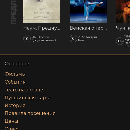
Наум. Предчувствия
Венская опера: Времена года
1994
2025, Россия
2022, Австрия
18
16
+
+
Ком
Документальный
Балет
18
+
Мел
Кр
Основное
Фильмы
События
Театр на экране
Пушкинская карта
История
Правила посещения
Цены
О нас