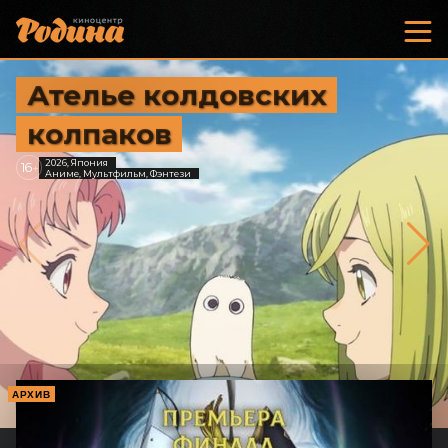
Ателье колдовских
колпаков
2026, Япония
16
+
Аниме, Мультфильм, Фэнтези
АРХИВ