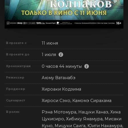
11 июня
В прокате с
1 июля
В прокате до
0 часов 44 минуты
Хронометраж
Аюму Ватанабэ
Режиссер
Хироаки Кодзима
Продюсер
Хироси Сэко, Камомэ Сирахама
Сценарист
Рэна Мотомура, Нацуки Ханаэ, Хика
В ролях
Цукисиро, Хибику Ямамура, Мисаки
Куно, Мицуки Саига, Юити Накамура,