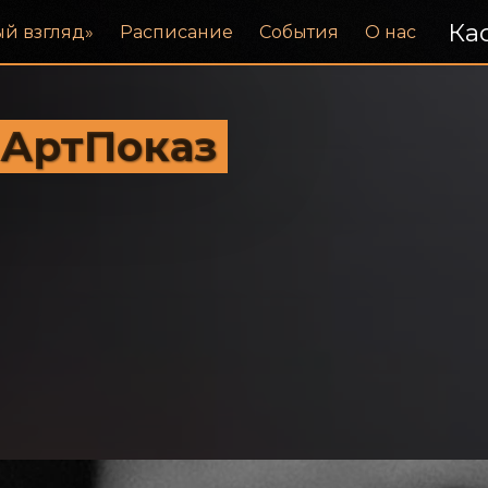
Кас
ый взгляд»
Расписание
События
О нас
 АртПоказ