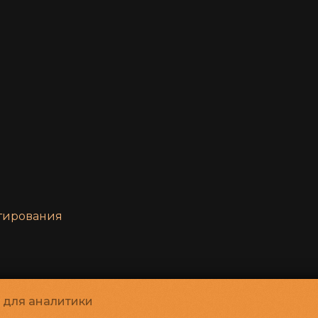
нтирования
и для аналитики
льтуры «Петербург-кино»
©
2022-
2026