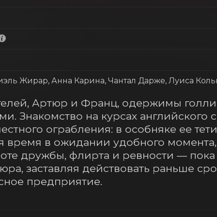
р
иэль Жирар, Анна Карина, Чантал Дарже, Луиса Кол
елей, Артюр и Франц, одержимы голли
и. Знакомство на курсах английского с
естного ограбления: в особняке ее тети
я время в ожидании удобного момента, 
оте дружбы, флирта и ревности — пока 
ра, заставляя действовать раньше сро
асное предприятие.