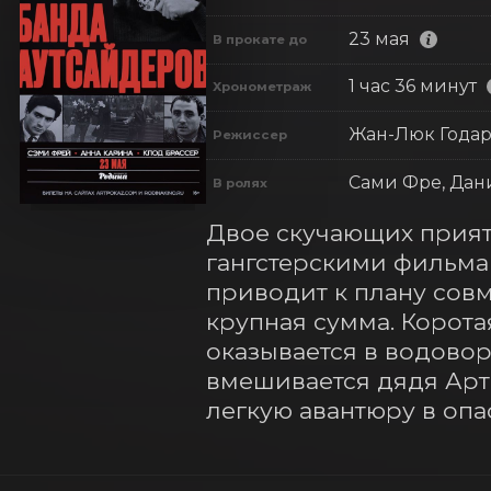
23 мая
В прокате до
1 час 36 минут
Хронометраж
Жан-Люк Года
Режиссер
Сами Фре, Дан
В ролях
Двое скучающих прият
гангстерскими фильмам
приводит к плану совм
крупная сумма. Корота
оказывается в водовор
вмешивается дядя Артю
легкую авантюру в оп