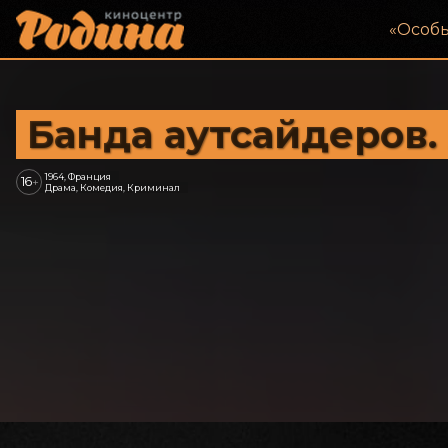
«‎Особ
Банда аутсайдеров.
1964, Франция
16
+
Драма, Комедия, Криминал