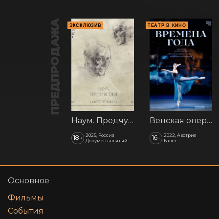
ПРЕДПРОДАЖА
ЭКСКЛЮЗИВ
ТЕАТР В КИНО
Наум. Предчувствия
Венская опера: Времена года
2025, Россия
2022, Австрия
18
16
+
+
Документальный
Балет
Основное
Фильмы
События