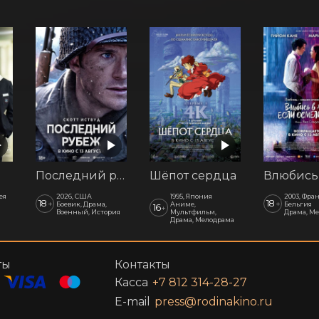
Последний рубеж
Шёпот сердца
ея
2026, США
1995, Япония
2003, Фра
18
18
+
+
Боевик, Драма,
Аниме,
Бельгия
16
+
Военный, История
Мультфильм,
Драма, М
Драма, Мелодрама
ты
Контакты
Касса
+7 812 314-28-27
E-mail
press@rodinakino.ru