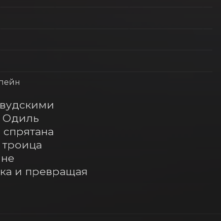
ьпейн
вудскими 
 Одиль 
 спрятана 
троица 
не 
ка и превращая 