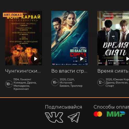
ART-ПОКАЗ
Чунгкингский экспресс. АртПоказ
Во власти страха
Время сиять
1994, Гонконг
2026, США,
2026, Южная Кор
16
12
+
+
Комедия, Драма,
Испания
Драма, Фэнтези,
18
+
Мелодрама,
Боевик, Триллер
Спорт
Криминал
Подписывайся
Способы опла