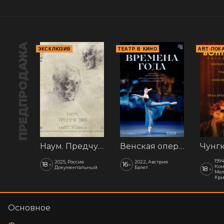
ПРЕДПРОДАЖА
ЭКСКЛЮЗИВ
ТЕАТР В КИНО
ART-ПОК
Наум. Предчувствия
Венская опера: Времена года
1994
2025, Россия
2022, Австрия
18
16
+
+
Ком
Документальный
Балет
18
+
Мел
Кр
Основное