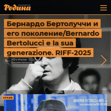
Бернардо Бертолуччи и
его поколение/Bernardo
Bertolucci e la sua
generazione. RIFF-2025
2024, Италия
16
+
Документальный
АРХИВ