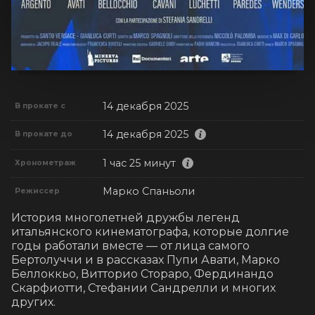
14 декабря 2025
В прокате с
14 декабря 2025
В прокате до
1 час 25 минут
Хронометраж
Марко Спаньоли
Режиссер
История многолетней дружбы легенд 
итальянского кинематографа, которые долгие 
годы работали вместе –– от лица самого 
Бертолуччи и в рассказах Пупи Авати, Марко 
Беллоккьо, Витторио Стораро, Фердинандо 
Скарфиотти, Стефании Сандрелли и многих 
других.