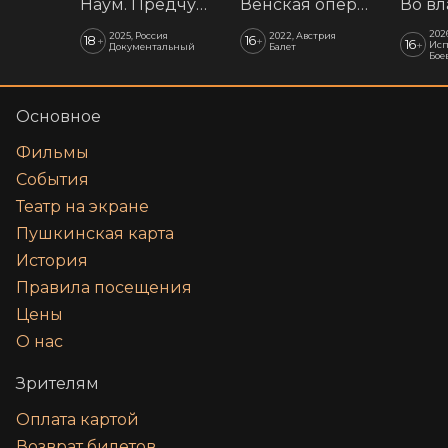
Наум. Предчувствия
Венская опера: Времена года
202
2025, Россия
2022, Австрия
18
16
+
+
16
+
Исп
Документальный
Балет
Бое
Основное
Фильмы
События
Театр на экране
Пушкинская карта
История
Правила посещения
Цены
О нас
Зрителям
Оплата картой
Возврат билетов