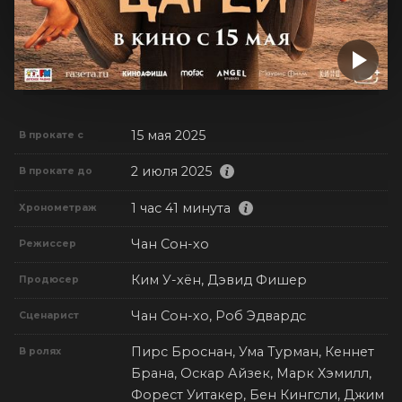
15 мая 2025
В прокате с
2 июля 2025
В прокате до
1 час 41 минута
Хронометраж
Чан Сон-хо
Режиссер
Ким У-хён, Дэвид Фишер
Продюсер
Чан Сон-хо, Роб Эдвардс
Сценарист
Пирс Броснан, Ума Турман, Кеннет
В ролях
Брана, Оскар Айзек, Марк Хэмилл,
Форест Уитакер, Бен Кингсли, Джим