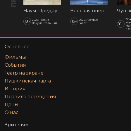
Наум. Предчувствия
Венская опера: Времена года
1994
2025, Россия
2022, Австрия
18
16
+
+
Ком
Документальный
Балет
18
+
Мел
Кр
Основное
Фильмы
События
Театр на экране
Пушкинская карта
История
Правила посещения
Цены
О нас
Зрителям