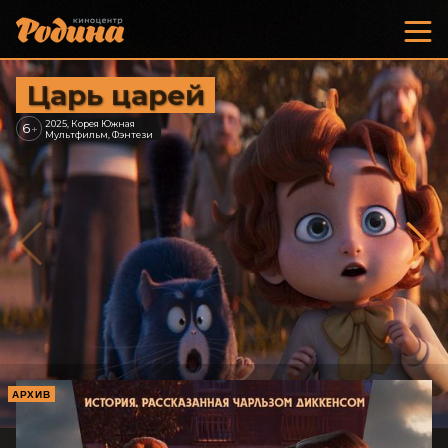
Царь царей
2025, Корея Южная
6
+
Мультфильм, Фэнтези
АРХИВ