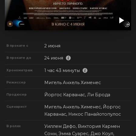
2 июня
В прокате с
24 июня
В прокате до
1 час 43 минуты
Хронометраж
Мигель Анхель Хименес
Режиссер
Йоргос Карванас, Ли Брода
Продюсер
Мигель Анхель Хименес, Йоргос
Сценарист
Карванас, Никос Панайотопулос
Уиллем Дефо, Виктория Кармен
В ролях
Сонн, Эмма Суарес, Джо Коул,