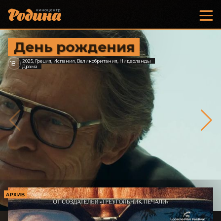
День рождения
2025, Греция, Испания, Великобритания, Нидерланды
18
+
Драма
АРХИВ