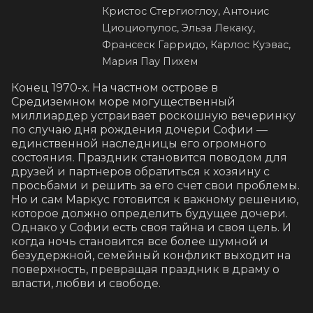
Кристос Стергиоглоу, Антонис
Циоциопулос, Эльза Лекаку,
Франсеск Гарридо, Карлос Куэвас,
Мария Пау Пихем
Конец 1970-х. На частном острове в 
Средиземном море могущественный 
миллиардер устраивает роскошную вечеринку 
по случаю дня рождения дочери Софии — 
единственной наследницы его огромного 
состояния. Праздник становится поводом для 
друзей и партнеров обратиться к хозяину с 
просьбами и решить за его счет свои проблемы. 
Но и сам Маркус готовится к важному решению, 
которое должно определить будущее дочери. 
Однако у Софии есть своя тайна и своя цель. И 
когда ночь становится все более шумной и 
безудержной, семейный конфликт выходит на 
поверхность, превращая праздник в драму о 
власти, любви и свободе.