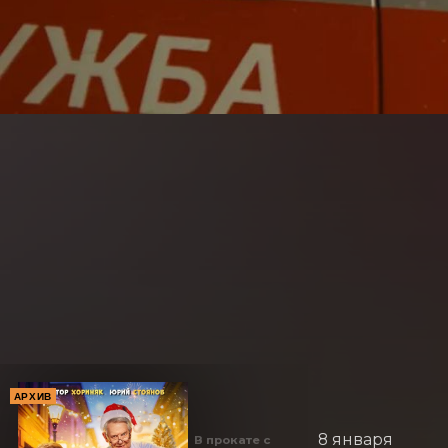
АРХИВ
8 января
В прокате с