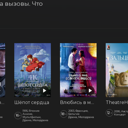
 вызовы. Что 
Последний рубеж
Шёпот сердца
Влюбись в меня, если осмелишься
1995, Япония
2003, Франция,
2006, Авс
12
+
18
+
Аниме,
Бельгия
Концерт
16
+
ия
Мультфильм,
Драма, Мелодрама
Драма, Мелодрама