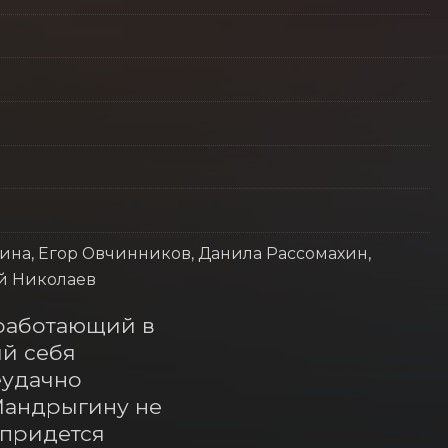
ина, Егор Овчинников, Данила Рассомахин,
й Николаев
работающий в 
 себя 
удачно 
Мандрыгину не 
придется 