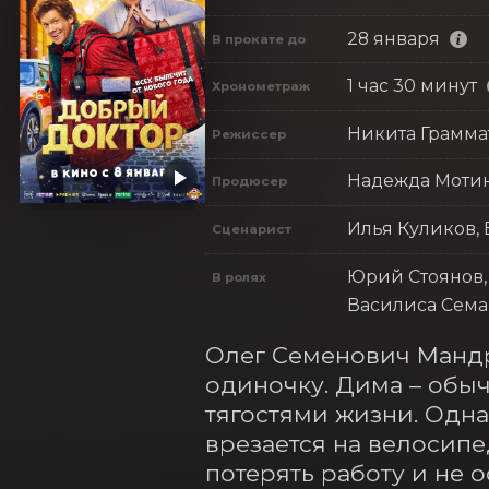
28 января
В прокате до
1 час 30 минут
Хронометраж
Никита Грамма
Режиссер
Надежда Мотин
Продюсер
Илья Куликов,
Сценарист
Юрий Стоянов,
В ролях
Василиса Сема
Олег Семенович Мандр
одиночку. Дима – обы
тягостями жизни. Одна
врезается на велосипе
потерять работу и не 