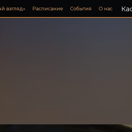
Кас
ый взгляд»
Расписание
События
О нас