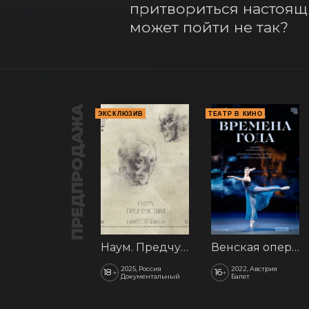
притвориться настоящи
может пойти не так?
ПРЕДПРОДАЖА
ЭКСКЛЮЗИВ
ТЕАТР В КИНО
Наум. Предчувствия
Венская опера: Времена года
2025, Россия
2022, Австрия
18
16
+
+
Документальный
Балет