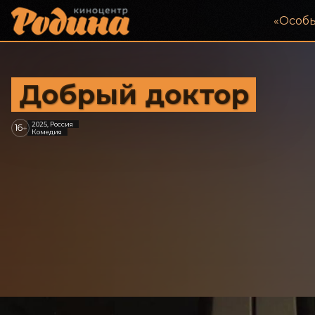
«‎Особ
Добрый доктор
2025, Россия
16
+
Комедия