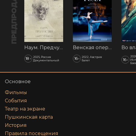
ПРЕДПРОДАЖА
Наум. Предчувствия
Венская опера: Времена года
202
2025, Россия
2022, Австрия
18
16
+
+
16
+
Исп
Документальный
Балет
Бое
Основное
Фильмы
События
Театр на экране
Пушкинская карта
История
Правила посещения