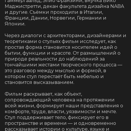
Гаммергаальд, Элио Франзини, внучка Вико 
Маджистретти, декан факультета дизайна NABA 
и другие. Съёмки проходили в Италии, 
Франции, Дании, Норвегии, Германии и 
Японии.

Через диалоги с архитекторами, дизайнерами и 
теоретиками о стульях фильм исследует, как 
простая форма становится носителем идей о 
бытии, функции и красоте. От размышлений о 
природе реальности до наблюдений за 
тончайшими жестами творческого процесса — 
это разговор между мыслью и формой, в 
котором стул перестаёт быть мебелью и 
становится высказыванием.

Фильм раскрывает, как объект, 
сопровождающий человека на протяжении 
всей жизни, формирует наши представления о 
комфорте, труде, власти, уязвимости и мечте. 
Стул поддерживает тело, фиксирует его в 
пространстве и времени — и одновременно 
рассказывает истории о культуре, языке и 