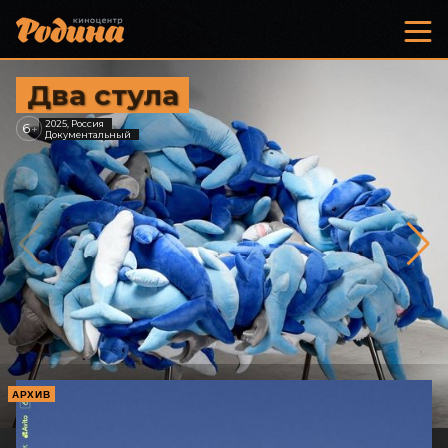
Два стула
2025, Россия
6
+
Документальный
АРХИВ