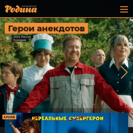
Герои анекдотов
2025, Россия
16
+
Комедия
АРХИВ