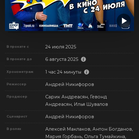
24 июля 2025
В прокате с
6 августа 2025
В прокате до
1 час 24 минуты
Хронометраж
Андрей Никифоров
Режиссер
Сарик Андреасян, Гевонд
Продюсер
Андреасян, Илья Шувалов
Андрей Никифоров
Сценарист
Алексей Маклаков, Антон Богданов,
В ролях
Мария Горбань, Ольга Тумайкина,