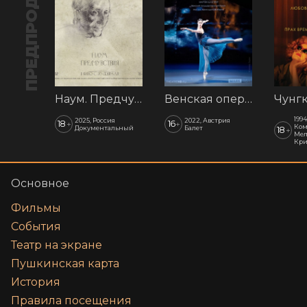
ПРЕДПРОДАЖА
Наум. Предчувствия
Венская опера: Времена года
1994
2025, Россия
2022, Австрия
18
16
+
+
Ком
Документальный
Балет
18
+
Мел
Кр
Основное
Фильмы
События
Театр на экране
Пушкинская карта
История
Правила посещения