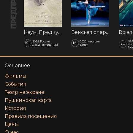
Наум. Предчувствия
Венская опера: Времена года
202
2025, Россия
2022, Австрия
18
16
+
+
16
+
Исп
Документальный
Балет
Бое
Основное
Фильмы
События
Театр на экране
Пушкинская карта
История
Правила посещения
Цены
О нас