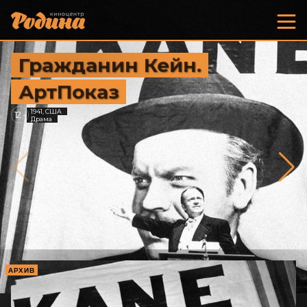
Гражданин Кейн.
АртПоказ
1941, США
12
+
Драма
АРХИВ