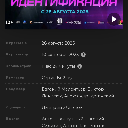
28 августа 2025
В прокате с
10 сентября 2025
В прокате до
1 час 24 минуты
Хронометраж
Серик Бейсеу
Режиссер
Евгений Мелентьев, Виктор
Продюсер
Денисюк, Александр Куринский
Дмитрий Жигалов
Сценарист
Антон Пампушный, Евгений
В ролях
Сидихин, Антон Лаврентьев,