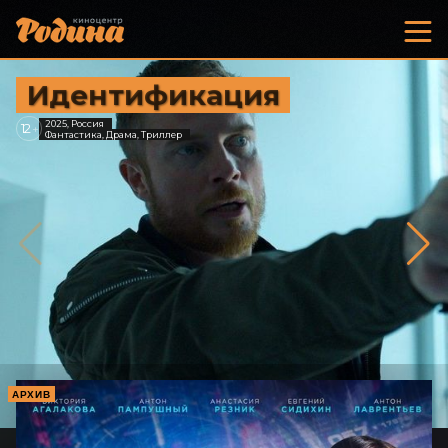
Идентификация
2025, Россия
12
+
Фантастика, Драма, Триллер
АРХИВ