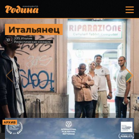
Итальянец
2019, Италия
18
+
Романтическая комедия
АРХИВ