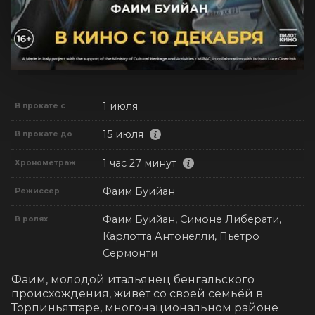
1 июля
В прокате с
15 июля
В прокате до
1 час 27 минут
Хронометраж
Фаим Буийан
Режиссер
Фаим Буийан, Симоне Либерати,
В ролях
Карлотта Антонелли, Пьетро
Сермонти
Фаим, молодой итальянец бенгальского 
происхождения, живёт со своей семьёй в 
Торпиньяттаре, многонациональном районе 