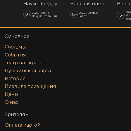
Наум. Предчувствия
Венская опера: Времена года
202
2025, Россия
2022, Австрия
18
16
+
+
16
+
Исп
Документальный
Балет
Бое
Основное
Фильмы
События
Театр на экране
Пушкинская карта
История
Правила посещения
Цены
О нас
Зрителям
Оплата картой