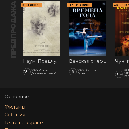
ПРЕДПРОДАЖА
ЭКСКЛЮЗИВ
ТЕАТР В КИНО
ART-ПОК
Наум. Предчувствия
Венская опера: Времена года
1994
2025, Россия
2022, Австрия
18
16
+
+
Ком
Документальный
Балет
18
+
Мел
Кр
Основное
Фильмы
События
Театр на экране