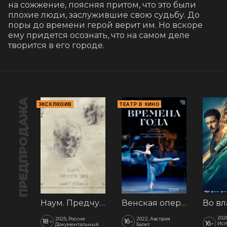
на сожжение, поясняя притом, что это были 
плохие люди, заслужившие свою судьбу. До 
поры до времени герой верит им. Но вскоре 
ему придется осознать, что на самом деле 
творится в его городе.
ПРЕДПРОДАЖА
ЭКСКЛЮЗИВ
ТЕАТР В КИНО
Наум. Предчувствия
Венская опера: Времена года
202
2025, Россия
2022, Австрия
18
16
+
+
16
+
Исп
Документальный
Балет