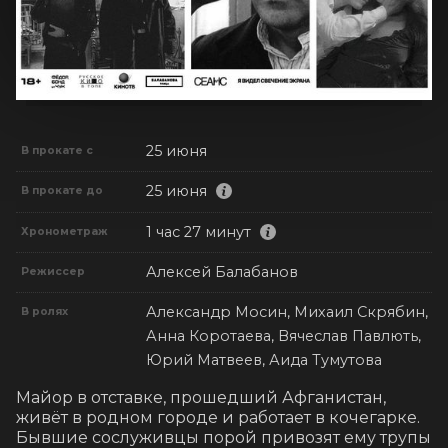
25 июня
В прокате с
25 июня
В прокате до
1 час 27 минут
Хронометраж
Алексей Балабанов
Режиссер
Александр Мосин, Михаил Скрябин,
В ролях
Анна Коротаева, Вячеслав Павлють,
Юрий Матвеев, Аида Тумутова
Майор в отставке, прошедший Афганистан, 
живёт в родном городе и работает в кочегарке. 
Бывшие сослуживцы порой привозят ему трупы 