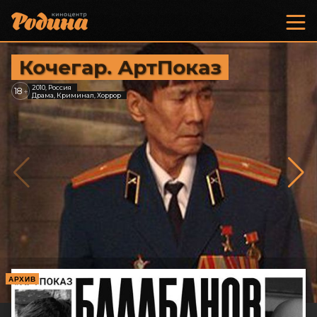
Кочегар. АртПоказ
2010, Россия
18
+
Драма, Криминал, Хоррор
АРХИВ