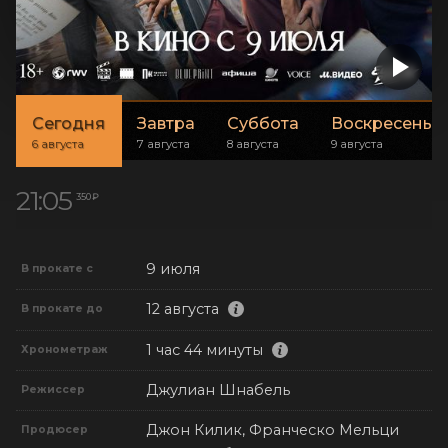
Сегодня
Завтра
Суббота
Воскресенье
6 августа
7 августа
8 августа
9 августа
21:05
350 ₽
9 июля
В прокате с
12 августа
В прокате до
1 час 44 минуты
Хронометраж
Джулиан Шнабель
Режиссер
Джон Килик, Франческо Мельци
Продюсер