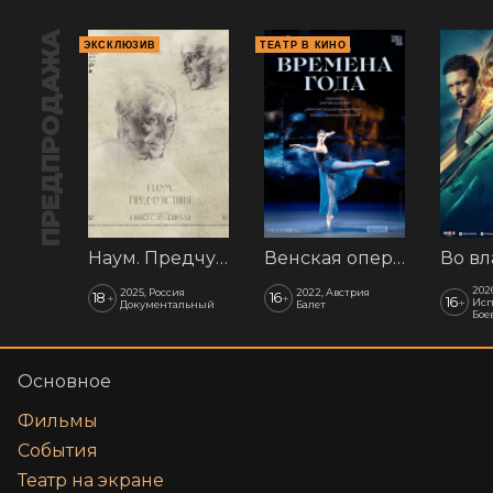
ПРЕДПРОДАЖА
ЭКСКЛЮЗИВ
ТЕАТР В КИНО
Наум. Предчувствия
Венская опера: Времена года
202
2025, Россия
2022, Австрия
18
16
+
+
16
+
Исп
Документальный
Балет
Бое
Основное
Фильмы
События
Театр на экране