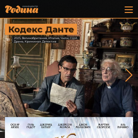
Кодекс Данте
2025, Великобритания, Италия, Чили, США
18
+
Драма, Криминал, Детектив