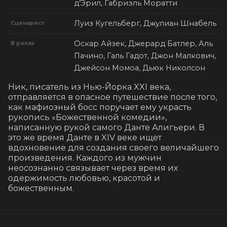
д’Эрил, Габриэль Моратти
Луиз Кугельберг, Джулиан Шнабель
Сценарист
Оскар Айзек, Джерард Батлер, Аль
В ролях
Пачино, Галь Гадот, Джон Малкович,
Джейсон Момоа, Дьюк Николсон
Ник, писатель из Нью-Йорка XXI века, 
отправляется в опасное путешествие после того, 
как мафиозный босс поручает ему украсть 
рукопись «Божественной комедии», 
написанную рукой самого Данте Алигьери. В 
это же время Данте в XIV веке ищет 
вдохновение для создания своего величайшего 
произведения. Каждого из мужчин 
неосознанно связывает через время их 
одержимость любовью, красотой и 
божественным.