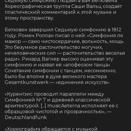
Седьмую симфонию Людвига ван Бетховена. 
Хореографическая труппа Саши Вальц создаёт 
пластический комментарий к этой музыке и 
этому пространству.

Бетховен завершил Седьмую симфонию в 1812 
году. Ромен Роллан писал о ней: «Симфония ля 
мажор — само чистосердечие, вольность, мощь. 
Это безумное расточительство могучих, 
нечеловеческих сил — расточительство веселья 
ради». Рихард Вагнер высоко оценивал эту 
симфонию и назвал её «апофеозом танца». 
Сочетание симфонии с танцем, несомненно, 
было бы вполне в духе великого мастера 
Gesamtkunstwerk — «единения искусств».

«Курентзис проводит параллели между 
Симфонией № 7 и древней классической 
архитектурой. [...] musicAeterna исполняет её с 
образцовой чистотой и прозрачностью», — 
Deutschlandfunk

«Хореография обращается с музыкой 