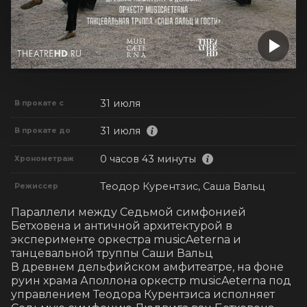
31 июля
В прокате с
31 июля
В прокате до
0 часов 43 минуты
Хронометраж
Теодор Курентзис, Саша Вальц
Режиссер
Параллели между Седьмой симфонией 
Бетховена и античной архитектурой в 
эксперименте оркестра musicAeterna и 
танцевальной труппы Саши Вальц

В древнем дельфийском амфитеатре, на фоне 
руин храма Аполлона оркестр musicAeterna под 
управлением Теодора Курентзиса исполняет 