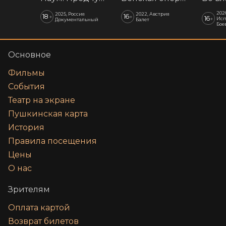
202
2025, Россия
2022, Австрия
18
16
+
+
16
+
Исп
Документальный
Балет
Бое
Основное
Фильмы
События
Театр на экране
Пушкинская карта
История
Правила посещения
Цены
О нас
Зрителям
Оплата картой
Возврат билетов