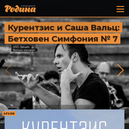
Курентзис и Саша Вальц:
Бетховен Симфония № 7
2021, Греция
12
+
Фильм-концерт
АРХИВ