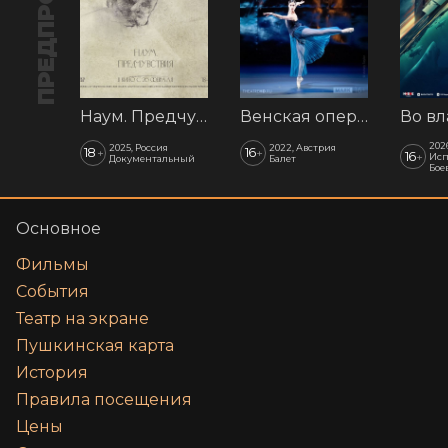
ПРЕДПРОДАЖА
Наум. Предчувствия
Венская опера: Времена года
202
2025, Россия
2022, Австрия
18
16
+
+
16
+
Исп
Документальный
Балет
Бое
Основное
Фильмы
События
Театр на экране
Пушкинская карта
История
Правила посещения
Цены