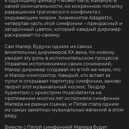
к бурлящему финалу – может быть, наивную в 
своей окончательности, но искреннюю попытку 
разрешения трагического конфликта с 
окружающим миром. Знаменитое Adagietto, 
четвертая часть этой симфонии – прекрасный и 
загадочный цветок, который каждый дирижер 
раскрывает по-своему.

Сам Малер, будучи одним из самых 
влиятельных дирижеров XX века, по-новому 
увидел эту роль в исполнительском процессе. 
Управляя исполнениями своих сочинений, 
Малер-дирижер создавал их в той же мере, что 
и Малер-композитор. Каждый, кто встает за 
пульт и открывает партитуру симфонии, заново 
творит этот музыкальный космос. Теодор 
Курентзис с оркестром musicAeterna на 
протяжении многих лет исполняли симфонии 
Малера на разных сценах, и Пятая стала одним 
из самых заметных музыкальных явлений в этом 
ряду.

Вместе с Пятой симфонией Малера будет 