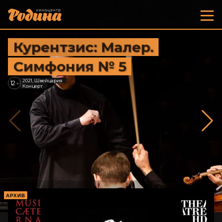
Курентзис: Малер.
Симфония № 5
2021, Швейцария
12
+
Концерт
АРХИВ