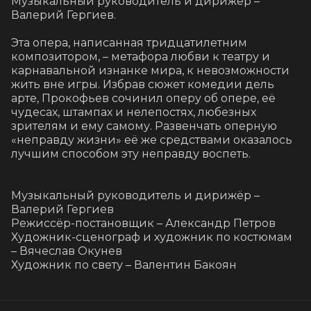
Музыкальный руководитель и дирижёр – 
Валерий Гергиев.

Эта опера, написанная тридцатилетним 
композитором, – метафора любви к театру и 
карнавальной изнанке мира, к невозможности 
жить вне игры. Избрав сюжет комедии дель 
арте, Прокофьев сочинил оперу об опере, её 
чудесах, штампах и нелепостях, любезных 
зрителям и ему самому. Развенчать оперную 
«неправду жизни» её же средствами оказалось 
лучшим способом эту неправду воспеть.

Музыкальный руководитель и дирижёр – 
Валерий Гергиев

Режиссёр-постановщик – Александр Петров

Художник-сценограф и художник по костюмам 
– Вячеслав Окунев

Художник по свету – Валентин Бакоян