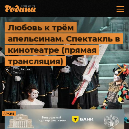
Любовь к трём
апельсинам. Спектакль в
кинотеатре (прямая
трансляция)
2026, Россия
12
+
Опера
АРХИВ