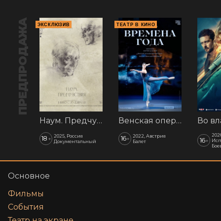
ПРЕДПРОДАЖА
ЭКСКЛЮЗИВ
ТЕАТР В КИНО
Наум. Предчувствия
Венская опера: Времена года
202
2025, Россия
2022, Австрия
18
16
+
+
16
+
Исп
Документальный
Балет
Бое
Основное
Фильмы
События
Театр на экране