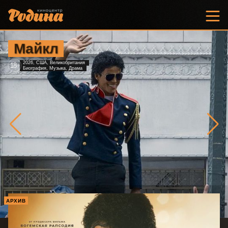
Майкл
2026, США, Великобритания
18
+
Биография, Музыка, Драма
АРХИВ