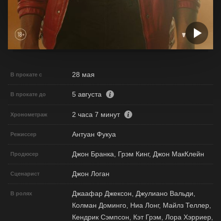
28 мая
В прокате с
5 августа
В прокате до
2 часа 7 минут
Хронометраж
Антуан Фукуа
Режиссер
Джон Бранка, Грэм Кинг, Джон МакКлейн
Продюсер
Джон Логан
Сценарист
Джаафар Джексон, Джулиано Вальди,
В ролях
Колман Доминго, Ниа Лонг, Майлз Теллер,
Кендрик Сэмпсон, Кэт Грэм, Лора Хэрриер,