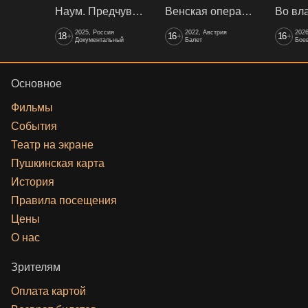
Наум. Предчувствия
Венская опера: Времена года
2025, Россия
2022, Австрия
202
18
16
16
+
+
+
Документальный
Балет
Боев
Основное
Фильмы
События
Театр на экране
Пушкинская карта
История
Правила посещения
Цены
О нас
Зрителям
Оплата картой