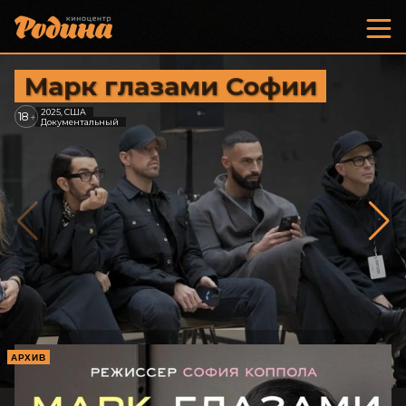
Марк глазами Софии
2025, США
18
+
Документальный
АРХИВ