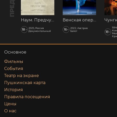
Наум. Предчувствия
Венская опера: Времена года
1994
2025, Россия
2022, Австрия
18
16
+
+
Ком
Документальный
Балет
18
+
Мел
Кр
Основное
Фильмы
События
Театр на экране
Пушкинская карта
История
Правила посещения
Цены
О нас