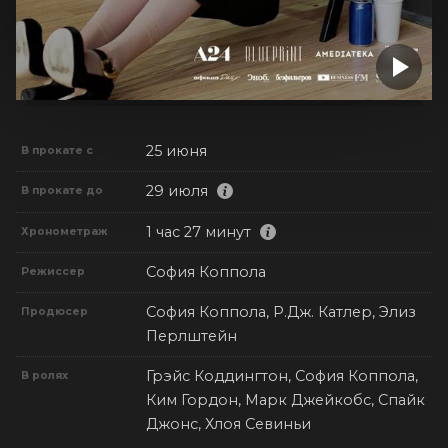
25 июня
В прокате с
29 июля
В прокате до
1 час 27 минут
Хронометраж
София Коппола
Режиссер
София Коппола, Р.Дж. Катлер, Элиз
Продюсер
Перлштейн
Грэйс Коддингтон, София Коппола,
В ролях
Ким Гордон, Марк Джейкобс, Спайк
Джонс, Хлоя Севиньи