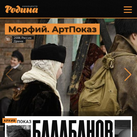
Морфий. АртПоказ
2008, Россия
18
+
Драма
АРХИВ