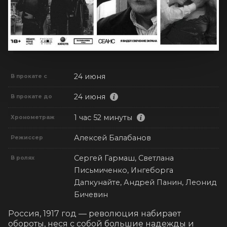
24 июня
В прокате с
24 июня
В прокате до
1 час 52 минуты
Хронометраж
Алексей Балабанов
Режиссер
Сергей Гармаш, Светлана
В ролях
Письмиченко, Ингеборга
Дапкунайте, Андрей Панин, Леонид
Бичевин
Россия, 1917 год — революция набирает 
обороты, неся с собой большие надежды и 