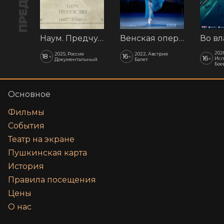
Наум. Предчувствия
Венская опера: Времена года
202
2025, Россия
2022, Австрия
18
16
+
+
16
+
Исп
Документальный
Балет
Бое
Основное
Фильмы
События
Театр на экране
Пушкинская карта
История
Правила посещения
Цены
О нас