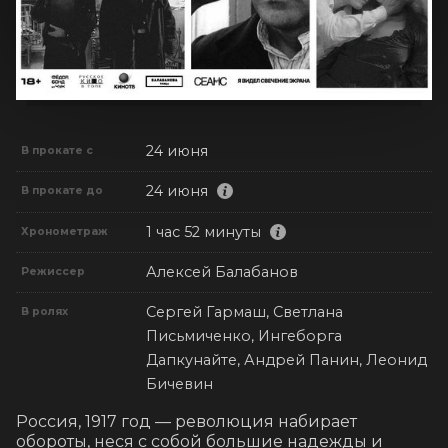
24 июня
В прокате с
24 июня
В прокате до
1 час 52 минуты
Хронометраж
Алексей Балабанов
Режиссер
Сергей Гармаш, Светлана
В ролях
Письмиченко, Ингеборга
Дапкунайте, Андрей Панин, Леонид
Бичевин
Россия, 1917 год — революция набирает 
обороты, неся с собой большие надежды и 