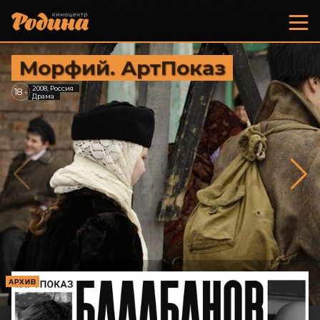
Морфий. АртПоказ
2008, Россия
18
+
Драма
АРХИВ