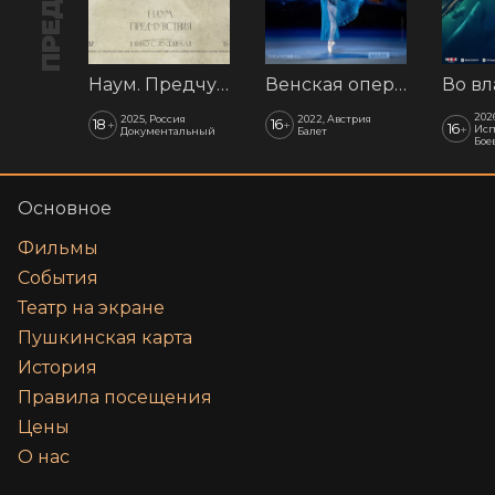
Наум. Предчувствия
Венская опера: Времена года
202
2025, Россия
2022, Австрия
18
16
+
+
16
+
Исп
Документальный
Балет
Бое
Основное
Фильмы
События
Театр на экране
Пушкинская карта
История
Правила посещения
Цены
О нас