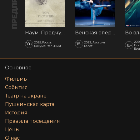
Наум. Предчувствия
Венская опера: Времена года
202
2025, Россия
2022, Австрия
18
16
+
+
16
+
Исп
Документальный
Балет
Бое
Основное
Фильмы
События
Театр на экране
Пушкинская карта
История
Правила посещения
Цены
О нас