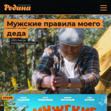
Мужские правила моего
деда
2025, Россия
16
+
Комедия, Семейный
АРХИВ