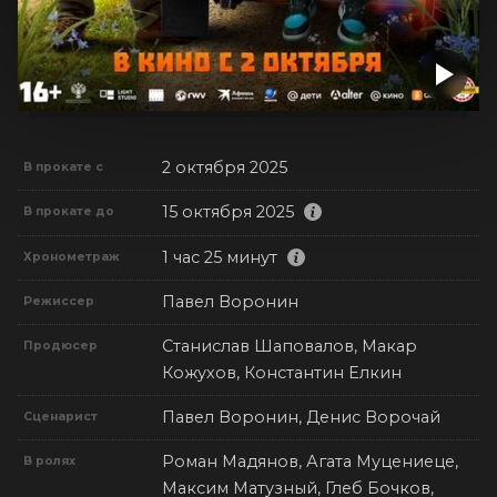
2 октября 2025
В прокате с
15 октября 2025
В прокате до
1 час 25 минут
Хронометраж
Павел Воронин
Режиссер
Станислав Шаповалов, Макар
Продюсер
Кожухов, Константин Елкин
Павел Воронин, Денис Ворочай
Сценарист
Роман Мадянов, Агата Муцениеце,
В ролях
Максим Матузный, Глеб Бочков,