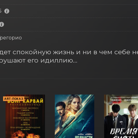
5
Грегорио
ет спокойную жизнь и ни в чем себе не 
арушают его идиллию…
ART-ПОКАЗ