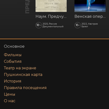
Наум. Предчувствия
Венская опера: Времена года
2025, Россия
2022, Австрия
18
16
+
+
Документальный
Балет
Основное
Фильмы
События
Театр на экране
Пушкинская карта
История
Правила посещения
Цены
О нас