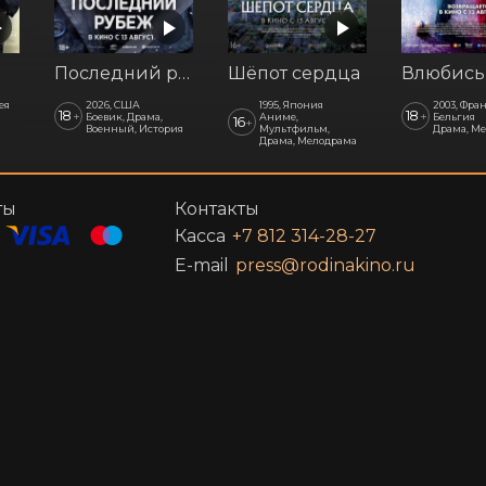
Последний рубеж
Шёпот сердца
ея
2026, США
1995, Япония
2003, Фра
18
18
+
+
Боевик, Драма,
Аниме,
Бельгия
16
+
Военный, История
Мультфильм,
Драма, М
Драма, Мелодрама
ты
Контакты
Касса
+7 812 314-28-27
E-mail
press@rodinakino.ru