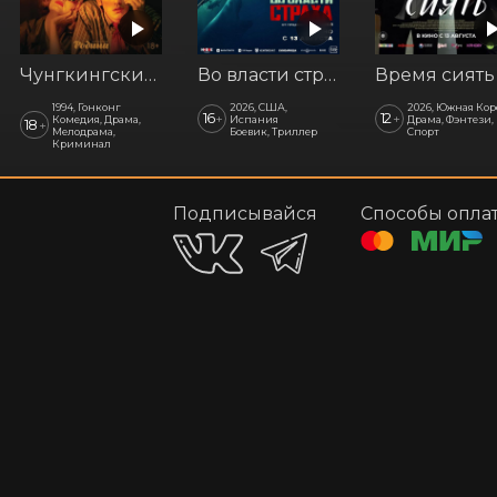
Чунгкингский экспресс. АртПоказ
Во власти страха
Время сиять
1994, Гонконг
2026, США,
2026, Южная Кор
16
12
+
+
Комедия, Драма,
Испания
Драма, Фэнтези,
18
+
Мелодрама,
Боевик, Триллер
Спорт
Криминал
Подписывайся
Способы опла