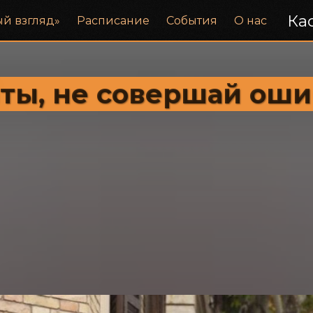
Кас
ый взгляд»
Расписание
События
О нас
ты, не совершай ошиб