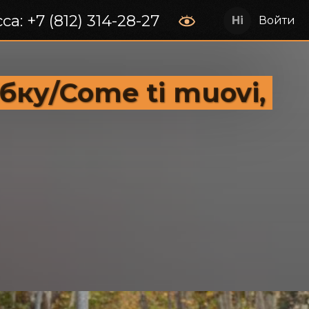
са: +7 (812) 314-28-27
Войти
ку/Come ti muovi,