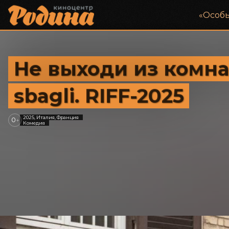
«‎Особ
Не выходи из комна
sbagli. RIFF-2025
2025, Италия, Франция
0
+
Комедия