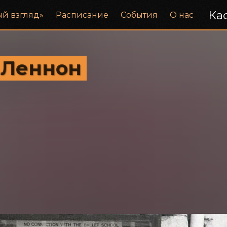
Кас
ый взгляд»
Расписание
События
О нас
 Леннон