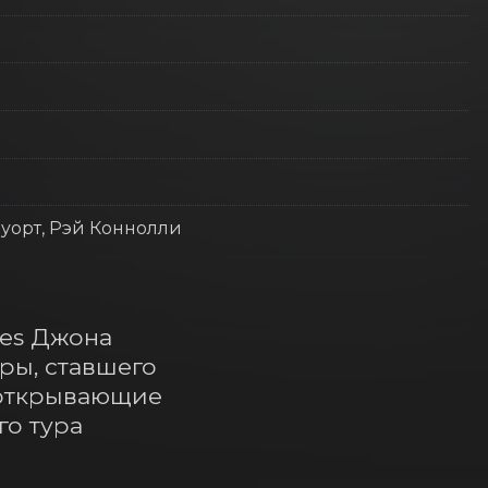
зуорт, Рэй Коннолли
es Джона 
ы, ставшего 
открывающие 
о тура 