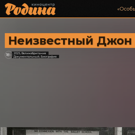
«‎Особ
Неизвестный Джон
2025, Великобритания
18
+
Документальный, Биография