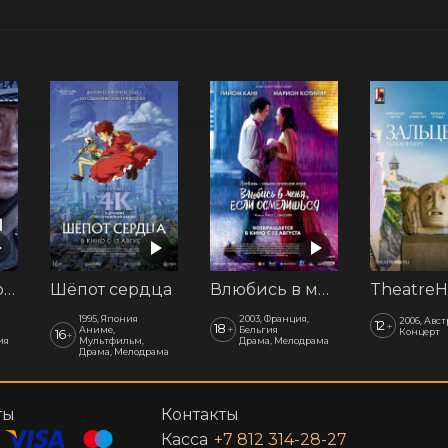
Последний рубеж
Шёпот сердца
Влюбись в меня, если осмелишься
1995, Япония
2003, Франция,
2006, Авс
12
+
18
+
Аниме,
Бельгия
Концерт
16
+
ия
Мультфильм,
Драма, Мелодрама
Драма, Мелодрама
ты
Контакты
Касса
+7 812 314-28-27