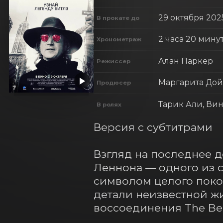
29 октября 202
В прокате до
2 часа 20 мину
Хронометраж
Алан Паркер
Режиссер
Маргарита Дой
Продюсер
Тарик Али, Вин
В ролях
Версия с субтитрами

Взгляд на последнее д
Леннона — одного из с
символом целого поко
детали неизвестной жи
воссоединения The Beat