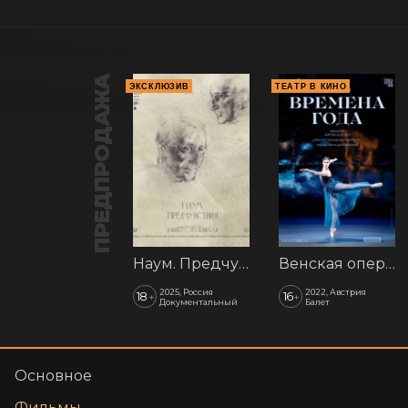
ПРЕДПРОДАЖА
ЭКСКЛЮЗИВ
ТЕАТР В КИНО
Наум. Предчувствия
Венская опера: Времена года
2025, Россия
2022, Австрия
18
16
+
+
Документальный
Балет
Основное
Фильмы