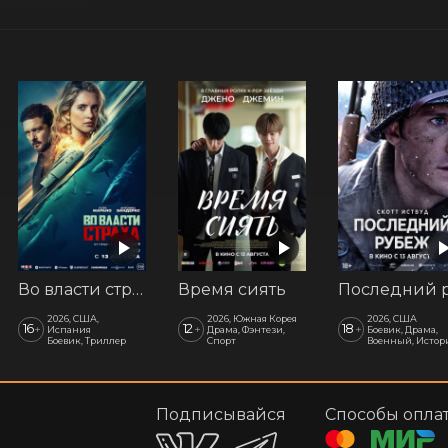
Во власти страха
Время сиять
2026, США,
2026, Южная Корея
2026, США
16
12
18
+
+
+
Испания
Драма, Фэнтези,
Боевик, Драма,
Боевик, Триллер
Спорт
Военный, Истор
Подписывайся
Способы опла