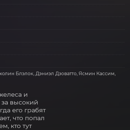
Джолин Блэлок, Дэниэл Дзоватто, Ясмин Кассим,
елеса и 
за высокий 
да его грабят 
т, что попал 
, кто тут 