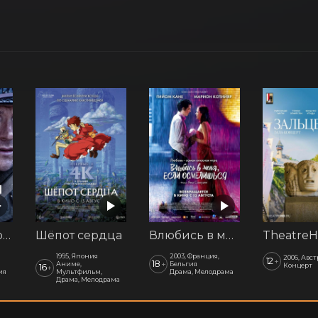
Последний рубеж
Шёпот сердца
Влюбись в меня, если осмелишься
1995, Япония
2003, Франция,
2006, Авс
12
+
18
+
Аниме,
Бельгия
Концерт
16
+
ия
Мультфильм,
Драма, Мелодрама
Драма, Мелодрама