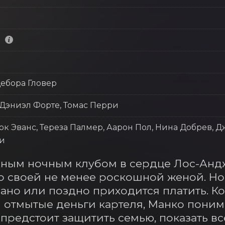
ы
Дебора Гловер
 Дэниэл Форте, Томас Перри
юк Эванс, Тереза Палмер, Аарон Пол, Нина Добрев, 
и
ным ночным клубом в сердце Лос-Андж
о своей не менее роскошной женой. Но 
ано или поздно приходится платить. Ког
 отмытые деньги картеля, Манко понимае
предстоит защитить семью, показать всем