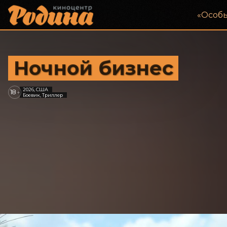
«‎Особ
Ночной бизнес
2026, США
18
+
Боевик, Триллер