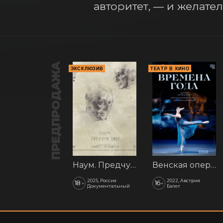
авторитет, — и желате
ПРЕДПРОДАЖА
ЭКСКЛЮЗИВ
ТЕАТР В КИНО
Наум. Предчувствия
Венская опера: Времена года
2025, Россия
2022, Австрия
18
16
+
+
Документальный
Балет