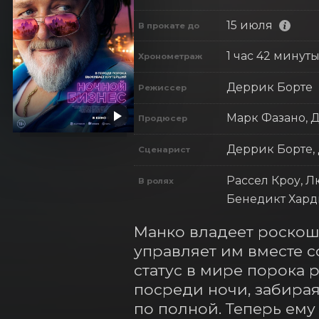
15 июля
В прокате до
1 час 42 минут
Хронометраж
Деррик Борте
Режиссер
Марк Фазано, 
Продюсер
Деррик Борте,
Сценарист
Рассел Кроу, Л
В ролях
Бенедикт Хард
Манко владеет роскош
управляет им вместе с
статус в мире порока р
посреди ночи, забирая
по полной. Теперь ему 