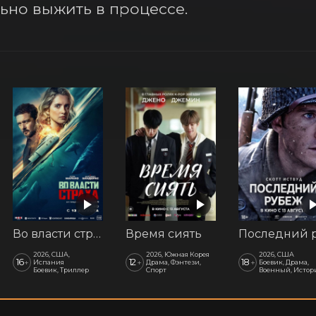
льно выжить в процессе.
Во власти страха
Время сиять
2026, США,
2026, Южная Корея
2026, США
16
12
18
+
+
+
Испания
Драма, Фэнтези,
Боевик, Драма,
Боевик, Триллер
Спорт
Военный, Истор