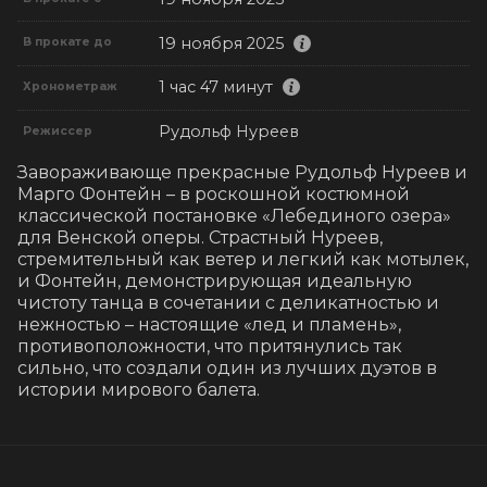
19 ноября 2025
В прокате до
1 час 47 минут
Хронометраж
Рудольф Нуреев
Режиссер
Завораживающе прекрасные Рудольф Нуреев и 
Марго Фонтейн – в роскошной костюмной 
классической постановке «Лебединого озера» 
для Венской оперы. Страстный Нуреев, 
стремительный как ветер и легкий как мотылек, 
и Фонтейн, демонстрирующая идеальную 
чистоту танца в сочетании с деликатностью и 
нежностью – настоящие «лед и пламень», 
противоположности, что притянулись так 
сильно, что создали один из лучших дуэтов в 
истории мирового балета.