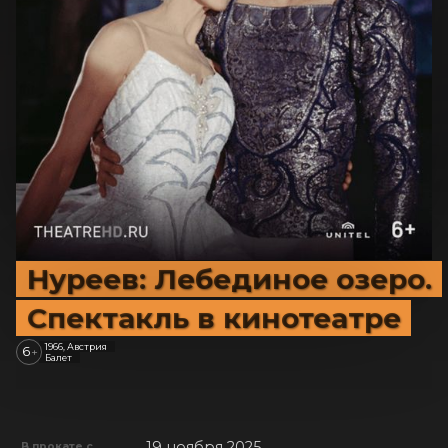
Нуреев: Лебединое озеро.
Спектакль в кинотеатре
1966, Австрия
6
+
Балет
19 ноября 2025
В прокате с