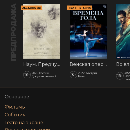
ПРЕДПРОДАЖА
ЭКСКЛЮЗИВ
ТЕАТР В КИНО
Наум. Предчувствия
Венская опера: Времена года
202
2025, Россия
2022, Австрия
18
16
+
+
16
+
Исп
Документальный
Балет
Бое
Основное
Фильмы
События
Театр на экране