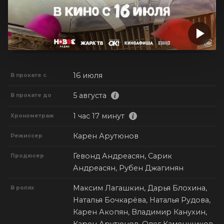
16 июля
В прокате с
5 августа
В прокате до
1 час 17 минут
Хронометраж
Карен Арутюнов
Режиссер
Гевонд Андреасян, Сарик
Продюсер
Андреасян, Рубен Джагинян
Максим Лагашкин, Дарья Блохина,
В ролях
Наталья Бочкарёва, Наталья Рудова,
Карен Акопян, Владимир Канухин,