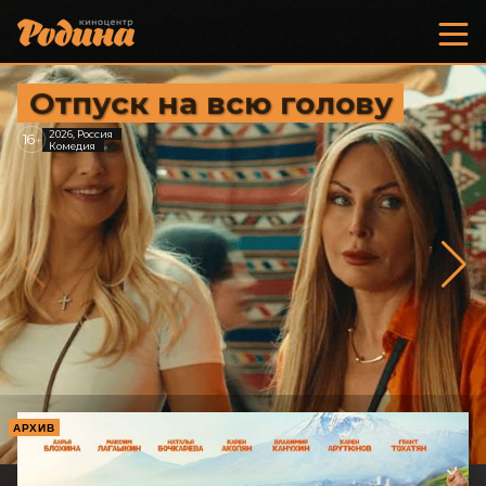
Отпуск на всю голову
2026, Россия
16
+
Комедия
АРХИВ