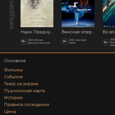
ПРЕДПРОДАЖА
Наум. Предчувствия
Венская опера: Времена года
202
2025, Россия
2022, Австрия
18
16
+
+
16
+
Исп
Документальный
Балет
Бое
Основное
Фильмы
События
Театр на экране
Пушкинская карта
История
Правила посещения
Цены