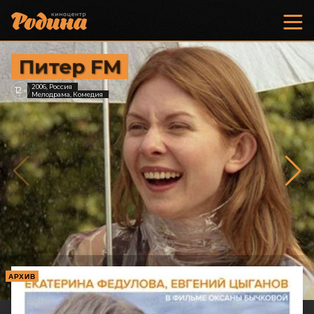
Питер FM
2006, Россия
12
+
Мелодрама, Комедия
АРХИВ