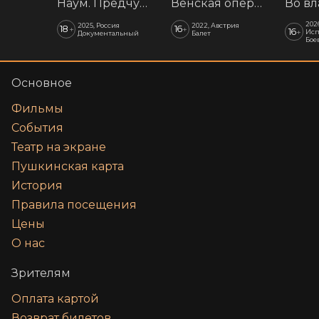
Наум. Предчувствия
Венская опера: Времена года
202
2025, Россия
2022, Австрия
18
16
+
+
16
+
Исп
Документальный
Балет
Бое
Основное
Фильмы
События
Театр на экране
Пушкинская карта
История
Правила посещения
Цены
О нас
Зрителям
Оплата картой
Возврат билетов