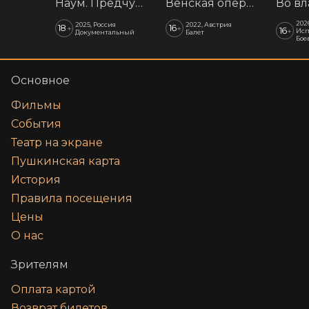
Наум. Предчувствия
Венская опера: Времена года
202
2025, Россия
2022, Австрия
18
16
+
+
16
+
Исп
Документальный
Балет
Бое
Основное
Фильмы
События
Театр на экране
Пушкинская карта
История
Правила посещения
Цены
О нас
Зрителям
Оплата картой
Возврат билетов