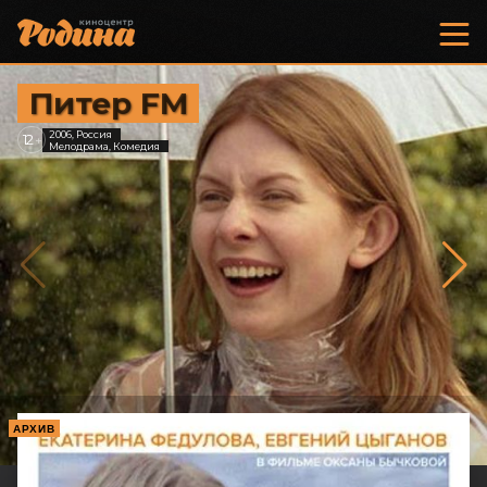
Питер FM
2006, Россия
12
+
Мелодрама, Комедия
АРХИВ