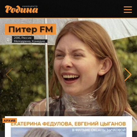
Питер FM
2006, Россия
12
+
Мелодрама, Комедия
АРХИВ