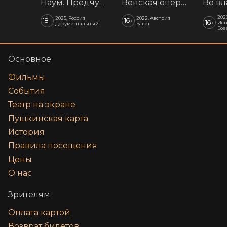
Наум. Предчувствия
Венская опера: Времена года
202
2025, Россия
2022, Австрия
18
16
+
+
16
+
Исп
Документальный
Балет
Бое
Основное
Фильмы
События
Театр на экране
Пушкинская карта
История
Правила посещения
Цены
О нас
Зрителям
Оплата картой
Возврат билетов