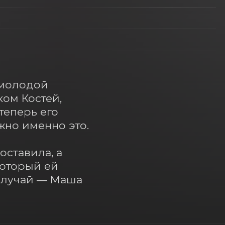
молодой 
ом Костей, 
еперь его 
жно именно это.

ставила, а 
оторый ей 
 случай — Маша 