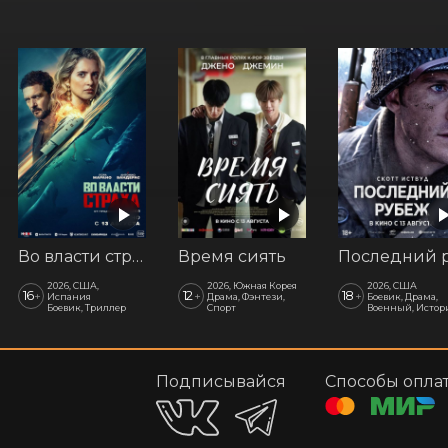
Во власти страха
Время сиять
2026, США,
2026, Южная Корея
2026, США
16
12
18
+
+
+
Испания
Драма, Фэнтези,
Боевик, Драма,
Боевик, Триллер
Спорт
Военный, Истор
Подписывайся
Способы опла