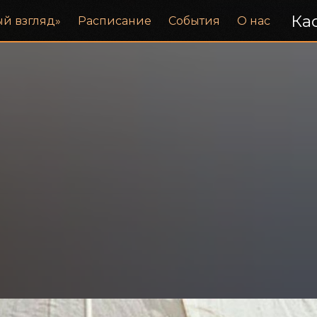
Кас
ый взгляд»
Расписание
События
О нас