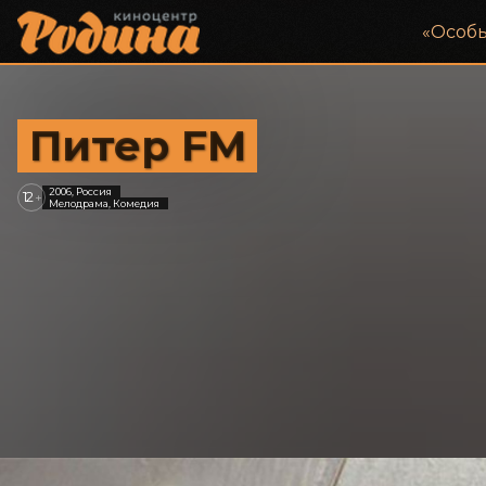
«‎Особ
Питер FM
2006, Россия
12
+
Мелодрама, Комедия