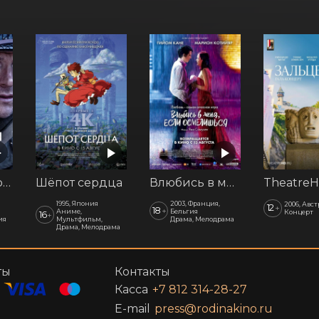
Последний рубеж
Шёпот сердца
Влюбись в меня, если осмелишься
1995, Япония
2003, Франция,
2006, Авс
12
+
18
+
Аниме,
Бельгия
Концерт
16
+
ия
Мультфильм,
Драма, Мелодрама
Драма, Мелодрама
ты
Контакты
Касса
+7 812 314-28-27
E-mail
press@rodinakino.ru