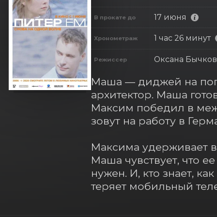
17 июня
В прокате до
1 час 26 минут
Хронометраж
Оксана Бычков
Режиссер
Маша — диджей на поп
архитектор. Маша гото
Максим победил в межд
зовут на работу в Герм
Максима удерживает в 
Маша чувствует, что ее
нужен. И, кто знает, к
теряет мобильный теле