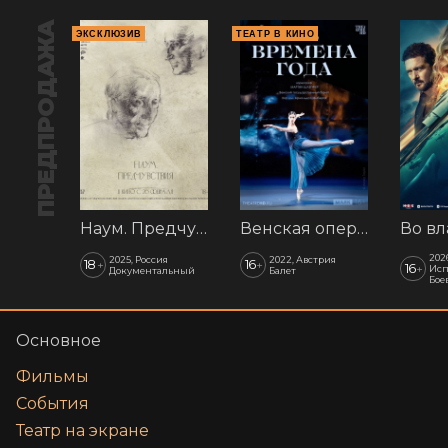
ПРЕДПРОДАЖА
ЭКСКЛЮЗИВ
ТЕАТР В КИНО
Наум. Предчувствия
Венская опера: Времена года
202
2025, Россия
2022, Австрия
18
16
+
+
16
+
Исп
Документальный
Балет
Бое
Основное
Фильмы
События
Театр на экране