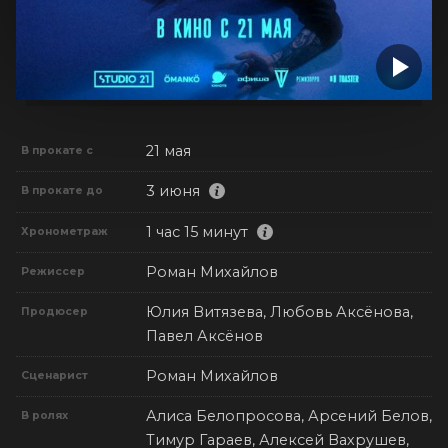
21 мая
В прокате с
3 июня
В прокате до
1 час 15 минут
Хронометраж
Роман Михайлов
Режиссер
Юлия Витязева, Любовь Аксёнова,
Продюсер
Павел Аксёнов
Роман Михайлов
Сценарист
Алиса Белопросова, Арсений Белов,
В ролях
Тимур Гараев, Алексей Вахрушев,