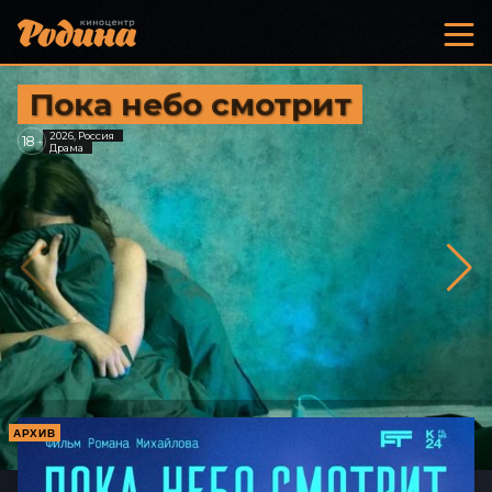
Пока небо смотрит
2026, Россия
18
+
Драма
АРХИВ