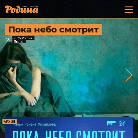
Пока небо смотрит
2026, Россия
18
+
Драма
АРХИВ