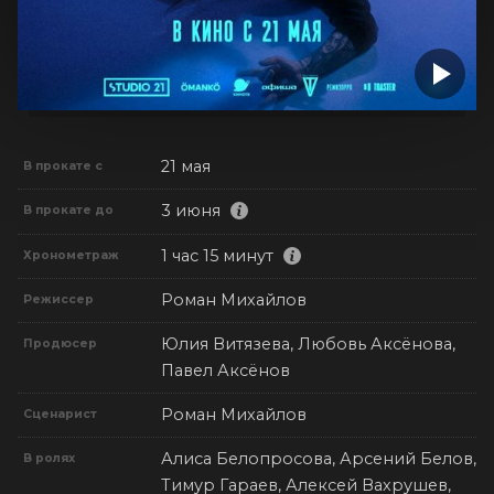
21 мая
В прокате с
3 июня
В прокате до
1 час 15 минут
Хронометраж
Роман Михайлов
Режиссер
Юлия Витязева, Любовь Аксёнова,
Продюсер
Павел Аксёнов
Роман Михайлов
Сценарист
Алиса Белопросова, Арсений Белов,
В ролях
Тимур Гараев, Алексей Вахрушев,