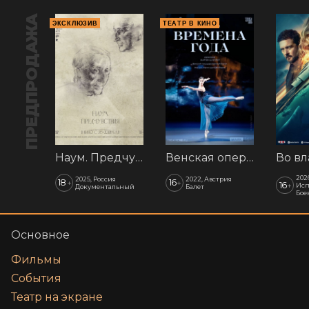
ПРЕДПРОДАЖА
ЭКСКЛЮЗИВ
ТЕАТР В КИНО
Наум. Предчувствия
Венская опера: Времена года
202
2025, Россия
2022, Австрия
18
16
+
+
16
+
Исп
Документальный
Балет
Бое
Основное
Фильмы
События
Театр на экране