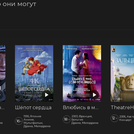
они могут 
Последний рубеж
Шёпот сердца
Влюбись в меня, если осмелишься
1995, Япония
2003, Франция,
2006, Авс
12
+
18
+
Аниме,
Бельгия
Концерт
16
+
ия
Мультфильм,
Драма, Мелодрама
Драма, Мелодрама