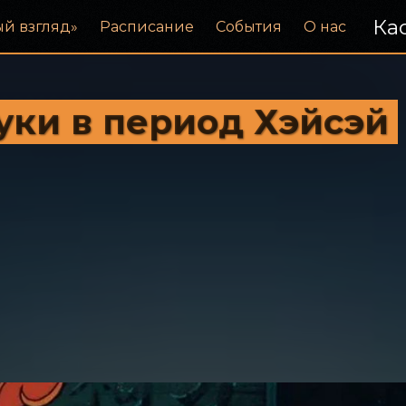
Кас
ый взгляд»
Расписание
События
О нас
уки в период Хэйсэй