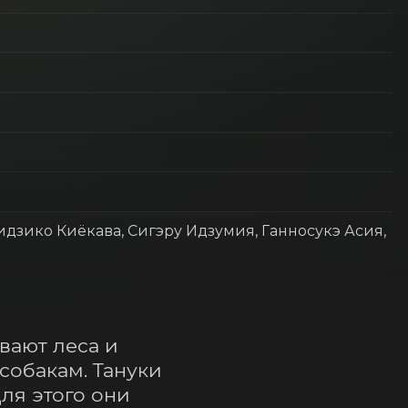
дзико Киёкава, Сигэру Идзумия, Ганносукэ Асия,
ают леса и 
обакам. Тануки 
я этого они 