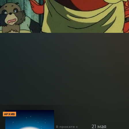
АРХИВ
21 мая
В прокате с