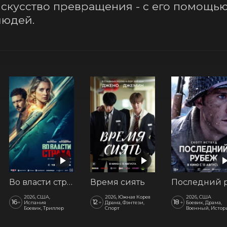
кусство превращения - с его помощью 
людей.
Во власти страха
Время сиять
2026, США,
2026, Южная Корея
2026, США
16
12
18
+
+
+
Испания
Драма, Фэнтези,
Боевик, Драма,
Боевик, Триллер
Спорт
Военный, Истор