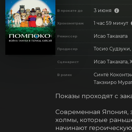
3 июня
В прокате до
1 час 59 минут
Хронометраж
Исао Такахата
Режиссер
Тосио Судзуки,
Продюсер
Исао Такахата,
Сценарист
Синтё Коконтэи
В ролях
Такэхиро Мурат
Показы проходят с зак
Современная Япония, з
холмы, которые раньше
начинают героическую,