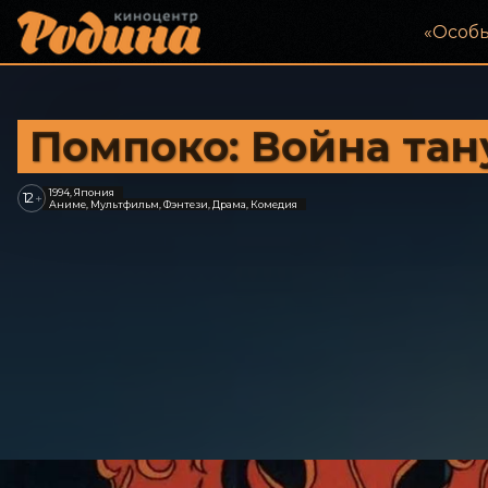
«‎Особ
Помпоко: Война тан
1994, Япония
12
+
Аниме, Мультфильм, Фэнтези, Драма, Комедия