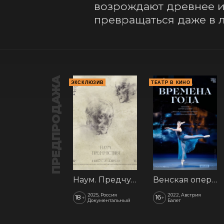
возрождают древнее ис
превращаться даже в 
ПРЕДПРОДАЖА
ЭКСКЛЮЗИВ
ТЕАТР В КИНО
Наум. Предчувствия
Венская опера: Времена года
2025, Россия
2022, Австрия
18
16
+
+
Документальный
Балет