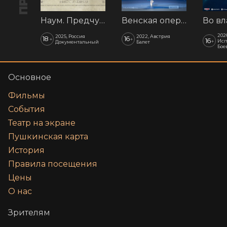
Наум. Предчувствия
Венская опера: Времена года
202
2025, Россия
2022, Австрия
18
16
+
+
16
+
Исп
Документальный
Балет
Бое
Основное
Фильмы
События
Театр на экране
Пушкинская карта
История
Правила посещения
Цены
О нас
Зрителям