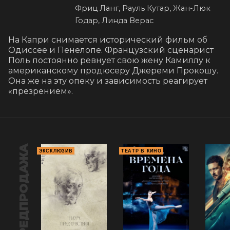
Фриц Ланг, Рауль Кутар, Жан-Люк
Годар, Линда Верас
На Капри снимается исторический фильм об 
Одиссее и Пенелопе. Французский сценарист 
Поль постоянно ревнует свою жену Камиллу к 
американскому продюсеру Джереми Прокошу. 
Она же на эту опеку и зависимость реагирует 
«презрением».
ПРЕДПРОДАЖА
ЭКСКЛЮЗИВ
ТЕАТР В КИНО