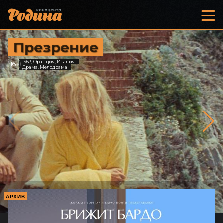
Презрение
1963, Франция, Италия
16
+
Драма, Мелодрама
АРХИВ