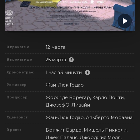
12 марта
В прокате с
25 марта
В прокате до
1 час 43 минуты
Хронометраж
Жан-Люк Годар
Режиссер
Жорж де Борегар, Карло Понти,
Продюсер
Джозеф Э. Ливайн
Жан-Люк Годар, Альберто Моравиа
Сценарист
Брижит Бардо, Мишель Пикколи,
В ролях
Джек Пэланс, Джорджия Молл,