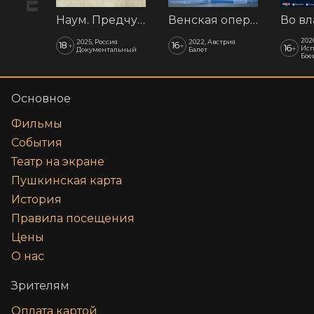
Наум. Предчувствия
Венская опера: Времена года
202
2025, Россия
2022, Австрия
18
16
+
+
16
+
Исп
Документальный
Балет
Бое
Основное
Фильмы
События
Театр на экране
Пушкинская карта
История
Правила посещения
Цены
О нас
Зрителям
Оплата картой