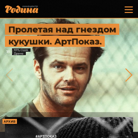
Пролетая над гнездом
кукушки. АртПоказ.
1975, США
18
+
Драма
АРХИВ