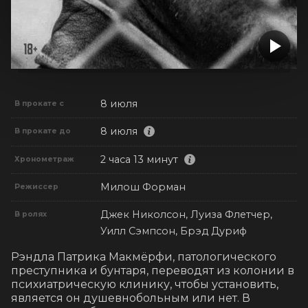
8 июля
В прокате с
8 июля
В прокате до
2 часа 13 минут
Хронометраж
Милош Форман
Режиссер
Джек Николсон, Луиза Флетчер,
В ролях
Уилл Сэмпсон, Брэд Дуриф
Рэндла Патрика Макмёрфи, патологического 
преступника и бунтаря, переводят из колонии в 
психиатрическую клинику, чтобы установить, 
является он душевнобольным или нет. В 