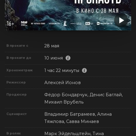
28 мая
В прокате с
10 июня
В прокате до
1 час 22 минуты
Хронометраж
Алексей Ионов
Режиссер
Фёдор Бондарчук, Денис Баглай,
Продюсер
Михаил Врубель
Владимир Батрамеев, Алина
Сценарист
Тяжлова, Савва Минаев
Марк Эйдельштейн, Тина
В ролях