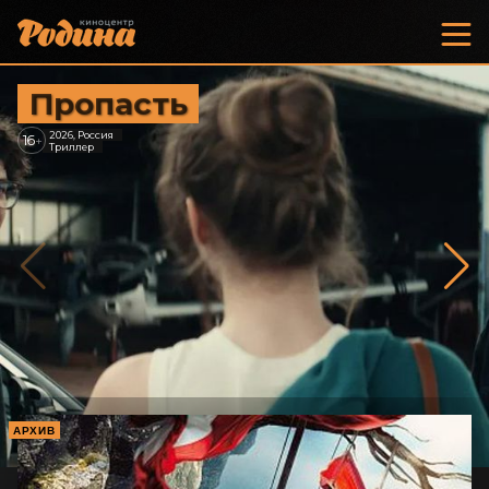
Пропасть
2026, Россия
16
+
Триллер
АРХИВ