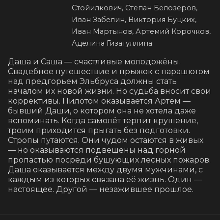
Стойилкович, Степан Белозеров,
Иван Забелин, Виктория Буцких,
Иван Мартынов, Артемий Корочков,
Аделина Гизатуллина
Даша и Саша — счастливые молодожёны. 
Свадебное путешествие и прыжок с парашютом 
над предгорьем Эльбруса должны стать 
началом их новой жизни. Но судьба вносит свои 
коррективы. Пилотом оказывается Артём — 
бывший Даши, о котором она не хотела даже 
вспоминать. Когда самолёт терпит крушение, 
троим приходится прыгать без подготовки. 
Стропы путаются. Они чудом остаются в живых 
— но оказываются подвешены над горной 
пропастью посреди бушующих лесных пожаров. 
Даша оказывается между двумя мужчинами, с 
каждым из которых связана её жизнь. Один — 
настоящее. Другой — незажившее прошлое.