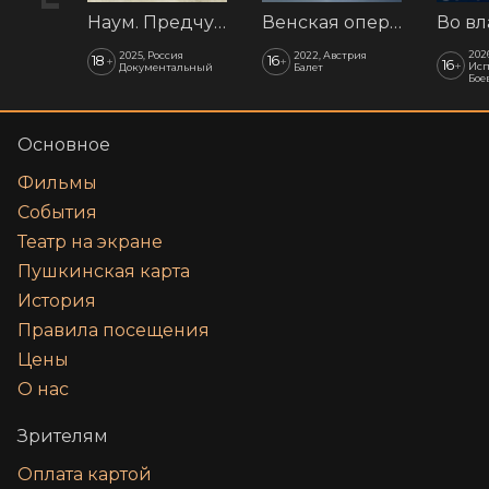
Наум. Предчувствия
Венская опера: Времена года
202
2025, Россия
2022, Австрия
18
16
+
+
16
+
Исп
Документальный
Балет
Бое
Основное
Фильмы
События
Театр на экране
Пушкинская карта
История
Правила посещения
Цены
О нас
Зрителям
Оплата картой