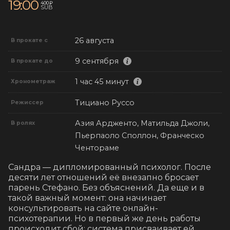
19:00
400 ₽
SUB
26 августа
В прокате с
9 сентября
В прокате до
1 час 45 минут
Хронометраж
Тициано Руссо
Режиссер
Азия Ардженто, Матильда Джоли,
В ролях
Пьерпаоло Споллон, Франческо
Чентораме
Сандра — дипломированный психолог. После 
десяти лет отношений её внезапно бросает 
парень Стефано. Без объяснений. Да еще и в 
такой важный момент: она начинает 
консультировать на сайте онлайн-
психотерапии. Но в первый же день работы 
происходит сбой: система присваивает ей 