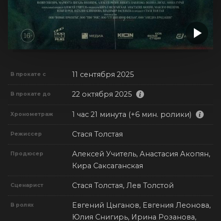
11 сентября 2025
В прокате с
22 октября 2025
В прокате до
1 час 21 минута (+6 мин. ролики)
Хронометраж
Стася Толстая
Режиссер
Алексей Учитель, Анастасия Акопян,
Продюсер
Кира Саксаганская
Стася Толстая, Лев Толстой
Сценарист
Евгений Цыганов, Евгения Леонова,
В ролях
Юлия Снигирь, Ирина Розанова,