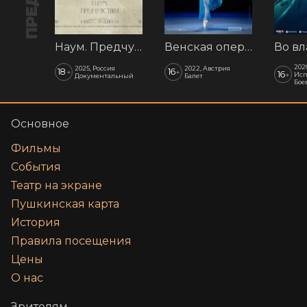
Наум. Предчувствия
Венская опера: Времена года
202
2025, Россия
2022, Австрия
18
16
+
+
16
+
Исп
Документальный
Балет
Бое
Основное
Фильмы
События
Театр на экране
Пушкинская карта
История
Правила посещения
Цены
О нас
Зрителям