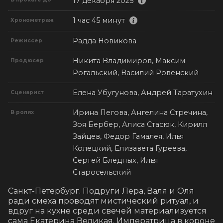
17 декабря 2025
1 час 45 минут
Хронометраж
Радда Новикова
Режиссер
Никита Владимиров, Максим
Продюсер
Рогальский, Василий Ровенский
Елена Убугунова, Андрей Таратухин
Сценарист
Ирина Пегова, Ангелина Стречина,
В ролях
Зоя Бербер, Алиса Стасюк, Кирилл
Зайцев, Федор Гамалея, Илья
Колецкий, Елизавета Гуреева,
Сергей Бледных, Илья
Старосельский
Санкт-Петербург. Подруги Лера, Валя и Оля 
ради смеха проводят мистический ритуал, и 
вдруг на кухне среди свечей материализуется 
сама Екатерина Великая. Императрица в короне 