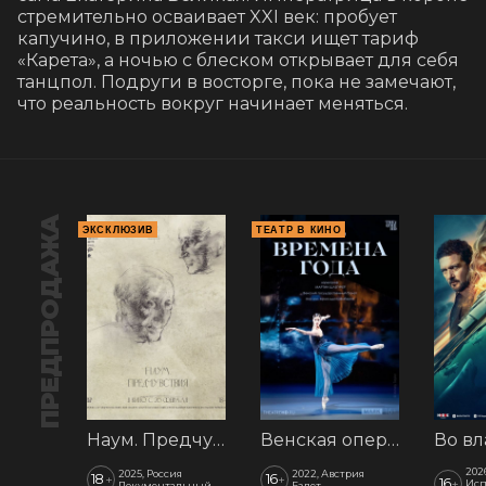
стремительно осваивает XXI век: пробует 
капучино, в приложении такси ищет тариф 
«Карета», а ночью с блеском открывает для себя 
танцпол. Подруги в восторге, пока не замечают, 
что реальность вокруг начинает меняться.
ПРЕДПРОДАЖА
ЭКСКЛЮЗИВ
ТЕАТР В КИНО
Наум. Предчувствия
Венская опера: Времена года
202
2025, Россия
2022, Австрия
18
16
+
+
16
+
Исп
Документальный
Балет