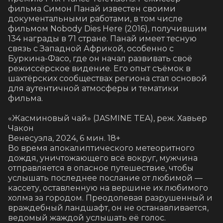
фильма Симон Панай известен своими 
документальными работами, в том числе 
фильмом Nobody Dies Here (2016), получившим 
134 награды в 71 стране. Панай имеет тесную 
связь с Западной Африкой, особенно с 
Буркина-Фасо, где он начал развивать своё 
режиссёрское видение. Его опыт съёмок в 
шахтёрских сообществах региона стал основой 
для аутентичной атмосферы и тематики 
фильма.

«Жасминовый чай» (JASMINE TEA), реж. Хавьер 
Чакон

Венесуэла, 2024, 6 мин. 18+

Во время апокалиптического метеоритного 
дождя, уничтожающего всё вокруг, мужчина 
отправляется в опасное путешествие, чтобы 
услышать последнее послание от любимой — 
кассету, оставленную на вершине их любимого 
холма за городом. Преодолевая разрушенный и 
враждебный ландшафт, он не останавливается, 
ведомый жаждой услышать её голос.
