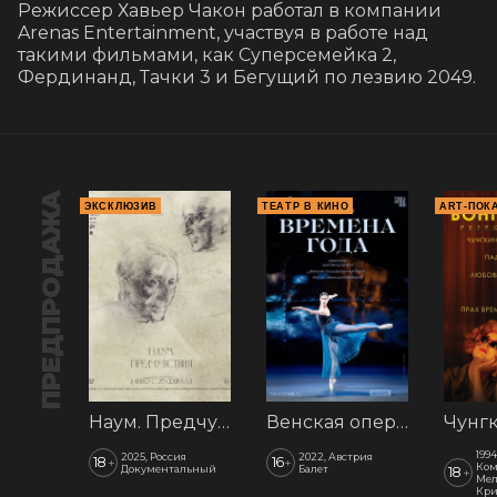
Режиссер Хавьер Чакон работал в компании 
Arenas Entertainment, участвуя в работе над  
такими фильмами, как Суперсемейка 2, 
Фердинанд, Тачки 3 и Бегущий по лезвию 2049.
ПРЕДПРОДАЖА
ЭКСКЛЮЗИВ
ТЕАТР В КИНО
ART-ПОК
Наум. Предчувствия
Венская опера: Времена года
1994
2025, Россия
2022, Австрия
18
16
+
+
Ком
Документальный
Балет
18
+
Мел
Кр