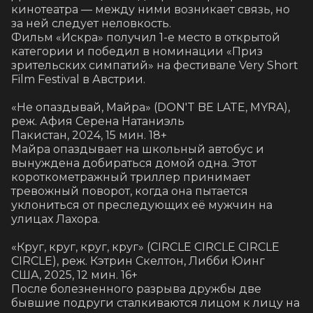
кинотеатра — между ними возникает связь, но 
за ней следует неловкость.

Фильм «Искра» получил 1-е место в открытой 
категории и победил в номинации «Приз 
зрительских симпатий» на фестивале Very Short 
Film Festival в Австрии.

«Не опаздывай, Майра» (DON'T BE LATE, MYRA), 
реж. Афия Серена Натаниэль

Пакистан, 2024, 15 мин. 18+

Майра опаздывает на школьный автобус и 
вынуждена добираться домой одна. Этот 
короткометражный триллер принимает 
тревожный поворот, когда она пытается 
уклониться от преследующих её мужчин на 
улицах Лахора.

«Круг, круг, круг, круг» (CIRCLE CIRCLE CIRCLE 
CIRCLE), реж. Кэтрин Скелтон, Либби Юинг

США, 2025, 12 мин. 16+

После болезненного разрыва дружбы две 
бывшие подруги сталкиваются лицом к лицу на 