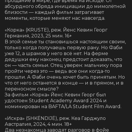
прощание в мире, где время на исходе. От 
абсурдного обряда инициации до мимолётной 
близости — каждый фильм затрагивает 
моменты, которые меняют нас навсегда. 

«Корка» (KRUSTE), реж. Йенс Кевин Георг

Германия, 2023, 25 мин. 16+

В этой семье ты становишься настоящим своим, 
только когда получаешь первую рану. Но Фаби 
уже 12, а шрамов у него всё нет. На ферме 
дедушки ему наконец предстоит доказать, что 
он — часть семьи. Отец уверен: мальчику пора 
пройти через это — ведь все они когда-то 
прошли. А Фаби очень хочет быть принятым. Но 
что от него останется в конце — и в прямом, и в 
переносном смысле?

За фильм «Корка» Йенс Кевин Георг был 
удостоен Student Academy Award 2024 и 
номинирован на BAFTA/LA Student Film Award.

«Искра» (SHKËNDIJË), реж. Кеа Гарджуло

Австралия, 2024, 4 мин. 18+

Два незнакомца заводят разговор в фойе 