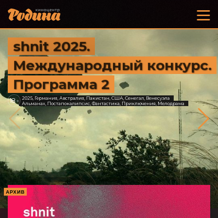
shnit 2025.
Международный конкурс.
Программа 2
2025, Германия, Австралия, Пакистан, США, Сенегал, Венесуэла
18
+
Альманах, Постапокалипсис, Фантастика, Приключения, Мелодрама
АРХИВ