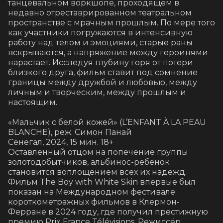
танцевальном воркшопе, проходящем в 
недавно отреставрированном театральном 
пространстве с мрачным прошлым. По мере того 
как участники погружаются в интенсивную 
работу над телом и эмоциями, старые раны 
вскрываются, а напряжение между героинями 
нарастает. Исследуя глубину горя от потери 
близкого друга, фильм ставит под сомнение 
границы между дружбой и любовью, между 
личным и творческим, между прошлым и 
настоящим.

«Мальчик с белой кожей» (L’ENFANT À LA PEAU 
BLANCHE), реж. Симон Панай

Сенегал, 2024, 15 мин. 18+

Оставленный отцом на попечение группы 
золотодобытчиков, альбинос-ребёнок 
становится воплощением всех их надежд.

Фильм The Boy with White Skin впервые был 
показан на Международном фестивале 
короткометражных фильмов в Клермон-
Ферране в 2024 году, где получил престижную 
премию Prix France Télévisions. Режиссёр 